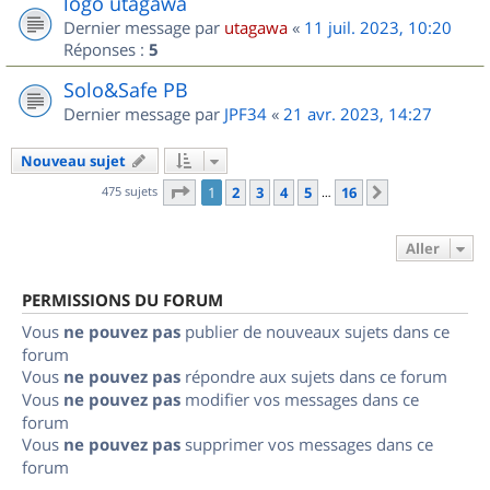
logo utagawa
Dernier message par
utagawa
«
11 juil. 2023, 10:20
Réponses :
5
Solo&Safe PB
Dernier message par
JPF34
«
21 avr. 2023, 14:27
Nouveau sujet
Page
1
sur
16
475 sujets
1
2
3
4
5
16
Suivant
…
Aller
PERMISSIONS DU FORUM
Vous
ne pouvez pas
publier de nouveaux sujets dans ce
forum
Vous
ne pouvez pas
répondre aux sujets dans ce forum
Vous
ne pouvez pas
modifier vos messages dans ce
forum
Vous
ne pouvez pas
supprimer vos messages dans ce
forum