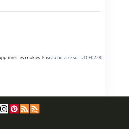
e
m
s
e
a
s
g
s
e
a
g
e
upprimer les cookies
Fuseau horaire sur
UTC+02:00