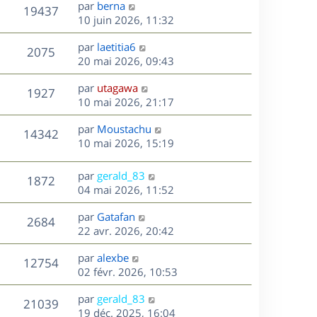
D
par
berna
n
V
19437
e
e
10 juin 2026, 11:32
i
r
u
e
s
D
par
laetitia6
n
r
V
2075
e
e
20 mai 2026, 09:43
i
m
r
u
e
e
s
D
par
utagawa
n
r
V
s
1927
e
e
10 mai 2026, 21:17
i
m
s
r
u
e
e
a
s
D
par
Moustachu
n
r
V
s
14342
g
e
e
10 mai 2026, 15:19
i
m
s
e
r
u
e
e
a
s
n
r
s
D
g
par
gerald_83
V
1872
e
i
m
s
e
e
04 mai 2026, 11:52
e
e
a
r
u
s
r
s
D
g
par
Gatafan
n
V
2684
m
s
e
e
e
22 avr. 2026, 20:42
i
e
a
r
u
e
s
s
D
g
par
alexbe
n
r
V
12754
s
e
e
e
02 févr. 2026, 10:53
i
m
a
r
u
e
e
s
D
g
par
gerald_83
n
r
V
s
21039
e
e
e
19 déc. 2025, 16:04
i
m
s