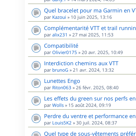
Quel bracelet pour ma Garmin en V
par
Kazoui
»
10 juin 2025, 13:16
Complémentarité VTT et trail runnin
par
alix231
»
27 mai 2025, 11:53
Compatibilité
par
Olivier0175
»
20 avr. 2025, 10:49
Interdiction chemins aux VTT
par
brunoG
»
21 avr. 2024, 13:32
Lunettes Engo
par
Riton063
»
26 févr. 2025, 08:40
Les effets du green sur nos perfs e
par
Wolls
»
15 août 2024, 09:19
Perdre du ventre et performance en
par
Louis5K2
»
30 juil. 2024, 08:37
Quel type de sous-vêtements préfér