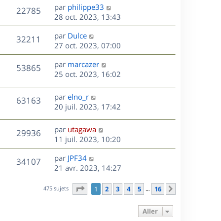
s
r
s
D
g
par
philippe33
n
V
22785
m
s
e
e
e
28 oct. 2023, 13:43
i
e
a
r
u
e
s
s
D
g
par
Dulce
n
r
V
32211
s
e
e
e
27 oct. 2023, 07:00
i
m
a
r
u
e
e
s
D
g
par
marcazer
n
r
V
s
53865
e
e
e
25 oct. 2023, 16:02
i
m
s
r
u
e
e
a
s
n
r
s
D
g
par
elno_r
V
63163
e
i
m
s
e
e
20 juil. 2023, 17:42
e
e
a
r
u
s
r
s
g
n
D
par
utagawa
V
29936
m
s
e
e
i
e
11 juil. 2023, 10:20
e
a
e
r
u
s
s
g
r
D
par
JPF34
n
V
34107
s
e
m
e
e
21 avr. 2023, 14:27
i
a
e
r
u
e
g
s
s
n
r
Page
1
sur
16
475 sujets
1
2
3
4
5
16
Suivant
…
e
s
e
i
m
a
e
e
Aller
s
g
r
s