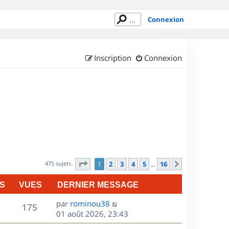
Connexion
Inscription
Connexion
Page
1
sur
16
475 sujets
1
2
3
4
5
16
Suivant
…
S
VUES
DERNIER MESSAGE
D
par
rominou38
V
175
e
01 août 2026, 23:43
r
u