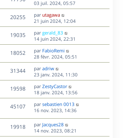
e
e
03 juil. 2024, 05:57
i
m
s
e
r
u
e
e
a
s
D
par
utagawa
n
r
V
s
20255
g
e
e
21 juin 2024, 12:04
i
m
s
e
r
u
e
e
a
s
D
par
gerald_83
n
r
V
s
19035
g
e
e
14 juin 2024, 22:31
i
m
s
e
r
u
e
e
a
s
D
par
FabioRemi
n
r
V
s
18052
g
e
e
28 févr. 2024, 05:51
i
m
s
e
r
u
e
e
a
s
D
par
adriw
n
r
V
s
31344
g
e
e
23 janv. 2024, 11:30
i
m
s
e
r
u
e
e
a
s
D
par
ZestyCastor
n
r
V
s
19598
g
e
e
18 janv. 2024, 13:56
i
m
s
e
r
u
e
e
a
s
D
par
sebastien 0013
n
r
V
s
45107
g
e
e
16 nov. 2023, 14:36
i
m
s
e
r
u
e
e
a
s
n
r
s
D
g
par
Jacques28
V
19918
e
i
m
s
e
e
14 nov. 2023, 08:21
e
e
a
r
u