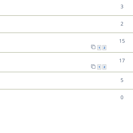
o
s
R
3
s
p
n
e
é
o
s
R
2
s
p
n
e
é
o
R
15
s
s
p
n
1
2
é
e
o
s
R
17
p
s
n
1
2
e
é
o
s
R
5
s
p
n
e
é
o
s
R
0
s
p
n
e
é
o
s
s
p
n
e
o