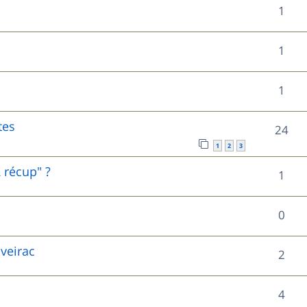
R
1
p
é
o
R
1
p
n
é
o
R
1
s
p
n
é
e
o
tes
R
24
s
p
s
n
1
2
3
é
e
o
 récup" ?
s
R
1
p
s
n
e
é
o
s
R
0
s
p
n
e
é
o
aveirac
s
R
2
s
p
n
e
é
o
R
4
s
s
p