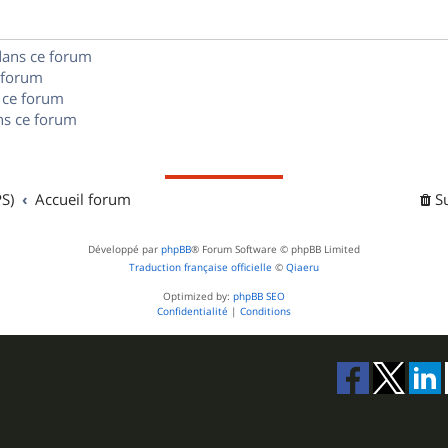
s
s
n
e
dans ce forum
s
s
 forum
e
 ce forum
s ce forum
s
S)
Accueil forum
S
Développé par
phpBB
® Forum Software © phpBB Limited
Traduction française officielle
©
Qiaeru
Optimized by:
phpBB SEO
Confidentialité
|
Conditions