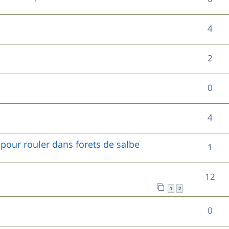
s
p
s
n
é
e
o
R
4
s
p
s
n
é
e
o
R
2
s
p
s
n
é
e
o
R
0
s
p
s
n
é
e
o
R
4
s
p
s
n
é
e
o
pour rouler dans forets de salbe
R
1
s
p
s
n
é
e
o
R
12
s
p
s
n
1
2
é
e
o
s
R
0
p
s
n
e
é