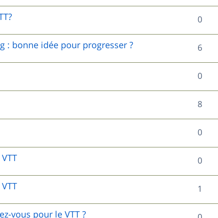
n
é
e
o
TT?
R
0
s
p
s
n
é
e
o
g : bonne idée pour progresser ?
R
6
s
p
s
n
é
e
o
R
0
s
p
s
n
é
e
o
R
8
s
p
s
n
é
e
o
R
0
s
p
s
n
é
e
o
n VTT
R
0
s
p
s
n
é
e
o
 VTT
R
1
s
p
s
n
é
e
o
ez-vous pour le VTT ?
R
0