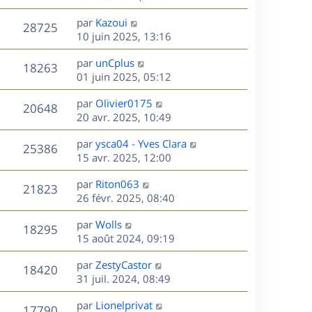
r
u
e
e
a
s
D
par
Kazoui
n
r
V
s
28725
g
e
e
10 juin 2025, 13:16
i
m
s
e
r
u
e
e
a
s
D
par
unCplus
n
r
V
s
18263
g
e
e
01 juin 2025, 05:12
i
m
s
e
r
u
e
e
a
s
D
par
Olivier0175
n
r
V
s
20648
g
e
e
20 avr. 2025, 10:49
i
m
s
e
r
u
e
e
a
s
D
par
ysca04 - Yves Clara
n
r
V
s
25386
g
e
e
15 avr. 2025, 12:00
i
m
s
e
r
u
e
e
a
s
D
par
Riton063
n
r
V
s
21823
g
e
e
26 févr. 2025, 08:40
i
m
s
e
r
u
e
e
a
s
D
par
Wolls
n
r
V
s
18295
g
e
e
15 août 2024, 09:19
i
m
s
e
r
u
e
e
a
s
D
par
ZestyCastor
n
r
V
s
18420
g
e
e
31 juil. 2024, 08:49
i
m
s
e
r
u
e
e
a
s
D
par
Lionelprivat
n
r
V
s
17790
g