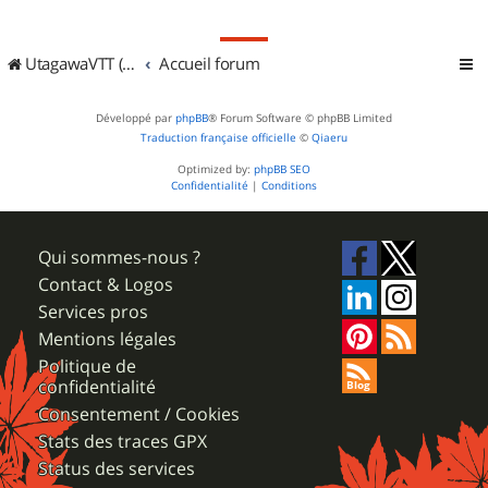
UtagawaVTT (Randos VTT et VTTAE avec traces GPS)
Accueil forum
Développé par
phpBB
® Forum Software © phpBB Limited
Traduction française officielle
©
Qiaeru
Optimized by:
phpBB SEO
Confidentialité
|
Conditions
Qui sommes-nous ?
Contact & Logos
Services pros
Mentions légales
Politique de
confidentialité
Consentement / Cookies
Stats des traces GPX
Status des services