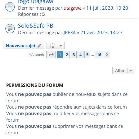
logo utagawa
Dernier message par
utagawa
«
11 juil. 2023, 10:20
Réponses :
5
Solo&Safe PB
Dernier message par
JPF34
«
21 avr. 2023, 14:27
Nouveau sujet
Page
1
sur
16
475 sujets
1
2
3
4
5
16
Suivant
…
Aller
PERMISSIONS DU FORUM
Vous
ne pouvez pas
publier de nouveaux sujets dans ce
forum
Vous
ne pouvez pas
répondre aux sujets dans ce forum
Vous
ne pouvez pas
modifier vos messages dans ce
forum
Vous
ne pouvez pas
supprimer vos messages dans ce
forum