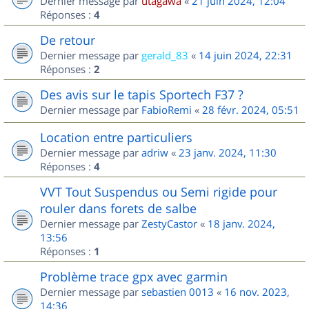
Dernier message par
utagawa
«
21 juin 2024, 12:04
Réponses :
4
De retour
Dernier message par
gerald_83
«
14 juin 2024, 22:31
Réponses :
2
Des avis sur le tapis Sportech F37 ?
Dernier message par
FabioRemi
«
28 févr. 2024, 05:51
Location entre particuliers
Dernier message par
adriw
«
23 janv. 2024, 11:30
Réponses :
4
VVT Tout Suspendus ou Semi rigide pour
rouler dans forets de salbe
Dernier message par
ZestyCastor
«
18 janv. 2024,
13:56
Réponses :
1
Problème trace gpx avec garmin
Dernier message par
sebastien 0013
«
16 nov. 2023,
14:36