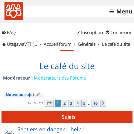
Menu
FAQ
Inscription
Connexion
UtagawaVTT (Randos VTT et VTTAE avec traces GPS)
Accueil forum
Générale
Le café du site
Le café du site
Modérateur :
Modérateurs des Forums
Nouveau sujet
Page
1
sur
16
475 sujets
1
2
3
4
5
16
Suivant
…
Sujets
Sentiers en danger = help !