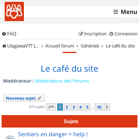
Menu
FAQ
Inscription
Connexion
UtagawaVTT (Randos VTT et VTTAE avec traces GPS)
Accueil forum
Générale
Le café du site
Le café du site
Modérateur :
Modérateurs des Forums
Nouveau sujet
Page
1
sur
16
475 sujets
1
2
3
4
5
16
Suivant
…
Sujets
Sentiers en danger = help !