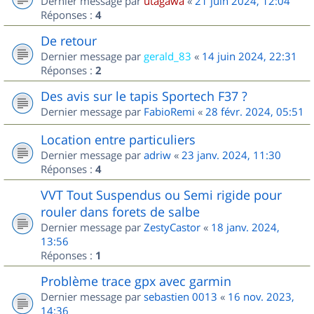
Dernier message par
utagawa
«
21 juin 2024, 12:04
Réponses :
4
De retour
Dernier message par
gerald_83
«
14 juin 2024, 22:31
Réponses :
2
Des avis sur le tapis Sportech F37 ?
Dernier message par
FabioRemi
«
28 févr. 2024, 05:51
Location entre particuliers
Dernier message par
adriw
«
23 janv. 2024, 11:30
Réponses :
4
VVT Tout Suspendus ou Semi rigide pour
rouler dans forets de salbe
Dernier message par
ZestyCastor
«
18 janv. 2024,
13:56
Réponses :
1
Problème trace gpx avec garmin
Dernier message par
sebastien 0013
«
16 nov. 2023,
14:36