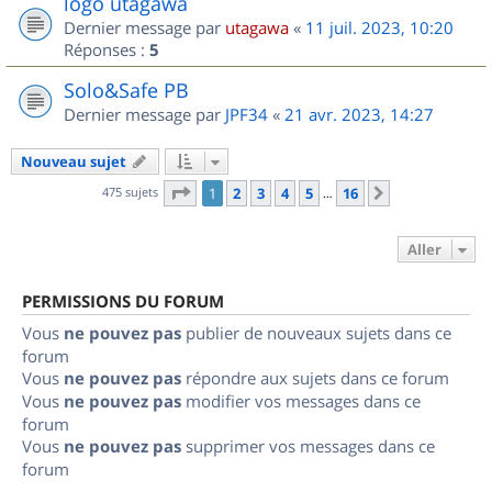
logo utagawa
Dernier message par
utagawa
«
11 juil. 2023, 10:20
Réponses :
5
Solo&Safe PB
Dernier message par
JPF34
«
21 avr. 2023, 14:27
Nouveau sujet
Page
1
sur
16
475 sujets
1
2
3
4
5
16
Suivant
…
Aller
PERMISSIONS DU FORUM
Vous
ne pouvez pas
publier de nouveaux sujets dans ce
forum
Vous
ne pouvez pas
répondre aux sujets dans ce forum
Vous
ne pouvez pas
modifier vos messages dans ce
forum
Vous
ne pouvez pas
supprimer vos messages dans ce
forum