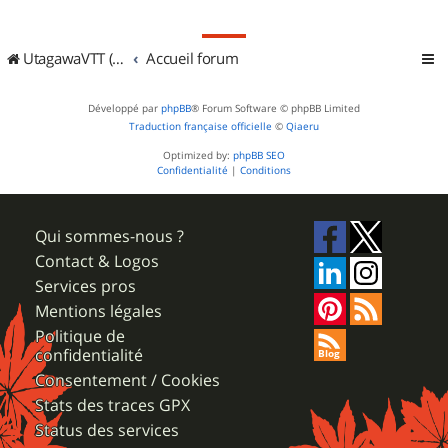
UtagawaVTT (Randos VTT et VTTAE avec traces GPS)
Accueil forum
Développé par
phpBB
® Forum Software © phpBB Limited
Traduction française officielle
©
Qiaeru
Optimized by:
phpBB SEO
Confidentialité
|
Conditions
Qui sommes-nous ?
Contact & Logos
Services pros
Mentions légales
Politique de
confidentialité
Consentement / Cookies
Stats des traces GPX
Status des services