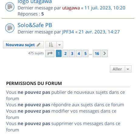
logo utagawa
Dernier message par
utagawa
«
11 juil. 2023, 10:20
Réponses :
5
Solo&Safe PB
Dernier message par
JPF34
«
21 avr. 2023, 14:27
Nouveau sujet
Page
1
sur
16
475 sujets
1
2
3
4
5
16
Suivant
…
Aller
PERMISSIONS DU FORUM
Vous
ne pouvez pas
publier de nouveaux sujets dans ce
forum
Vous
ne pouvez pas
répondre aux sujets dans ce forum
Vous
ne pouvez pas
modifier vos messages dans ce
forum
Vous
ne pouvez pas
supprimer vos messages dans ce
forum