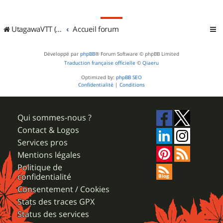
UtagawaVTT (Randos VTT et VTTAE avec traces GPS)
Accueil forum
Développé par
phpBB
® Forum Software © phpBB Limited
Traduction française officielle
©
Qiaeru
Optimized by:
phpBB SEO
Confidentialité
|
Conditions
Qui sommes-nous ?
Contact & Logos
Services pros
Mentions légales
Politique de
confidentialité
Consentement / Cookies
Stats des traces GPX
Status des services