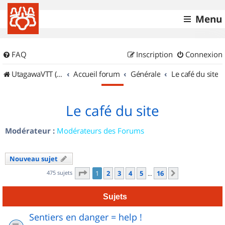
Menu
FAQ
Inscription
Connexion
UtagawaVTT (Randos VTT et VTTAE avec traces GPS)
Accueil forum
Générale
Le café du site
Le café du site
Modérateur :
Modérateurs des Forums
Nouveau sujet
Page
1
sur
16
475 sujets
1
2
3
4
5
16
Suivant
…
Sujets
Sentiers en danger = help !