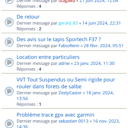
Dernier message par
utagawa
«
21 juin 2024, 12:04
Réponses :
4
De retour
Dernier message par
gerald_83
«
14 juin 2024, 22:31
Réponses :
2
Des avis sur le tapis Sportech F37 ?
Dernier message par
FabioRemi
«
28 févr. 2024, 05:51
Location entre particuliers
Dernier message par
adriw
«
23 janv. 2024, 11:30
Réponses :
4
VVT Tout Suspendus ou Semi rigide pour
rouler dans forets de salbe
Dernier message par
ZestyCastor
«
18 janv. 2024,
13:56
Réponses :
1
Problème trace gpx avec garmin
Dernier message par
sebastien 0013
«
16 nov. 2023,
14:36