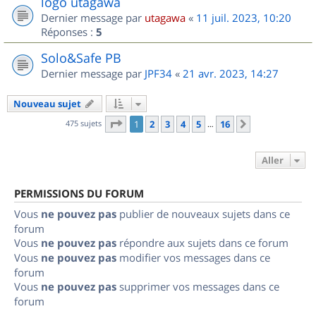
logo utagawa
Dernier message par
utagawa
«
11 juil. 2023, 10:20
Réponses :
5
Solo&Safe PB
Dernier message par
JPF34
«
21 avr. 2023, 14:27
Nouveau sujet
Page
1
sur
16
475 sujets
1
2
3
4
5
16
Suivant
…
Aller
PERMISSIONS DU FORUM
Vous
ne pouvez pas
publier de nouveaux sujets dans ce
forum
Vous
ne pouvez pas
répondre aux sujets dans ce forum
Vous
ne pouvez pas
modifier vos messages dans ce
forum
Vous
ne pouvez pas
supprimer vos messages dans ce
forum