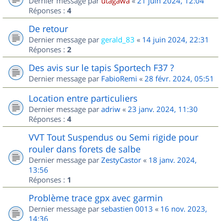
Dernier message par
utagawa
«
21 juin 2024, 12:04
Réponses :
4
De retour
Dernier message par
gerald_83
«
14 juin 2024, 22:31
Réponses :
2
Des avis sur le tapis Sportech F37 ?
Dernier message par
FabioRemi
«
28 févr. 2024, 05:51
Location entre particuliers
Dernier message par
adriw
«
23 janv. 2024, 11:30
Réponses :
4
VVT Tout Suspendus ou Semi rigide pour
rouler dans forets de salbe
Dernier message par
ZestyCastor
«
18 janv. 2024,
13:56
Réponses :
1
Problème trace gpx avec garmin
Dernier message par
sebastien 0013
«
16 nov. 2023,
14:36