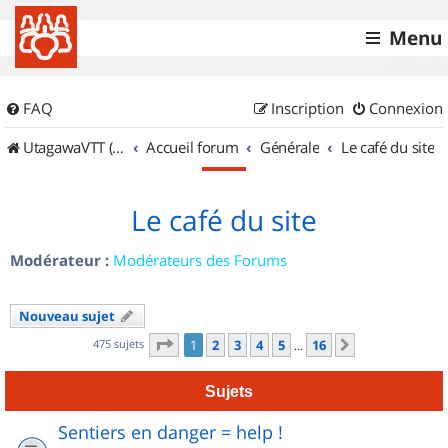
Menu
FAQ
Inscription
Connexion
UtagawaVTT (Randos VTT et VTTAE avec traces GPS)
Accueil forum
Générale
Le café du site
Le café du site
Modérateur :
Modérateurs des Forums
Nouveau sujet
Page
1
sur
16
475 sujets
1
2
3
4
5
16
Suivant
…
Sujets
Sentiers en danger = help !