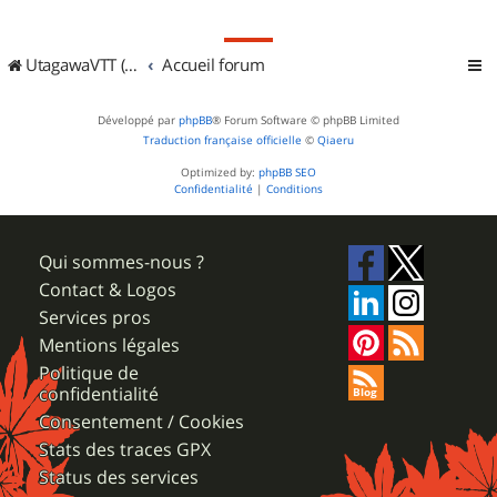
UtagawaVTT (Randos VTT et VTTAE avec traces GPS)
Accueil forum
Développé par
phpBB
® Forum Software © phpBB Limited
Traduction française officielle
©
Qiaeru
Optimized by:
phpBB SEO
Confidentialité
|
Conditions
Qui sommes-nous ?
Contact & Logos
Services pros
Mentions légales
Politique de
confidentialité
Consentement / Cookies
Stats des traces GPX
Status des services