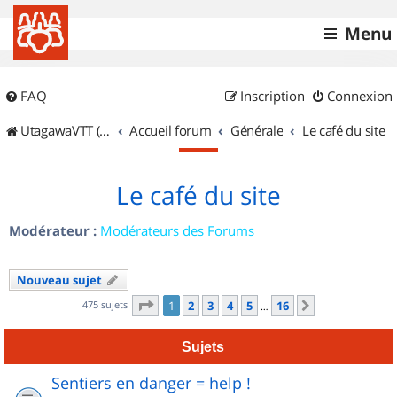
Menu
FAQ
Inscription
Connexion
UtagawaVTT (Randos VTT et VTTAE avec traces GPS)
Accueil forum
Générale
Le café du site
Le café du site
Modérateur :
Modérateurs des Forums
Nouveau sujet
Page
1
sur
16
475 sujets
1
2
3
4
5
16
Suivant
…
Sujets
Sentiers en danger = help !