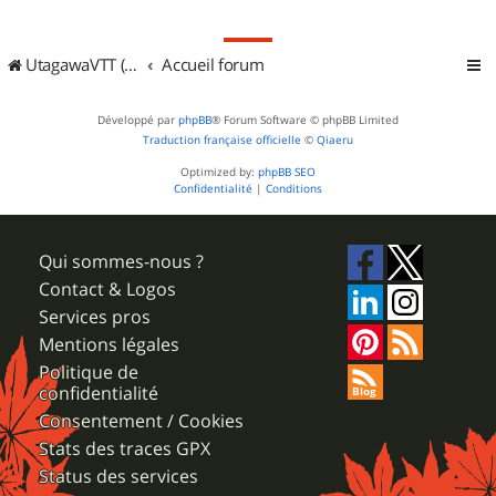
UtagawaVTT (Randos VTT et VTTAE avec traces GPS)
Accueil forum
Développé par
phpBB
® Forum Software © phpBB Limited
Traduction française officielle
©
Qiaeru
Optimized by:
phpBB SEO
Confidentialité
|
Conditions
Qui sommes-nous ?
Contact & Logos
Services pros
Mentions légales
Politique de
confidentialité
Consentement / Cookies
Stats des traces GPX
Status des services