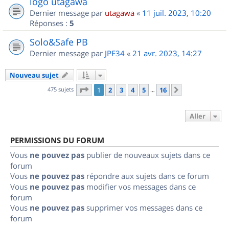
logo utagawa
Dernier message par
utagawa
«
11 juil. 2023, 10:20
Réponses :
5
Solo&Safe PB
Dernier message par
JPF34
«
21 avr. 2023, 14:27
Nouveau sujet
Page
1
sur
16
475 sujets
1
2
3
4
5
16
Suivant
…
Aller
PERMISSIONS DU FORUM
Vous
ne pouvez pas
publier de nouveaux sujets dans ce
forum
Vous
ne pouvez pas
répondre aux sujets dans ce forum
Vous
ne pouvez pas
modifier vos messages dans ce
forum
Vous
ne pouvez pas
supprimer vos messages dans ce
forum