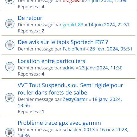
Dernier message par
utagawa
«
21 juin 2024, 12:04
Réponses :
4
De retour
Dernier message par
gerald_83
«
14 juin 2024, 22:31
Réponses :
2
Des avis sur le tapis Sportech F37 ?
Dernier message par
FabioRemi
«
28 févr. 2024, 05:51
Location entre particuliers
Dernier message par
adriw
«
23 janv. 2024, 11:30
Réponses :
4
VVT Tout Suspendus ou Semi rigide pour
rouler dans forets de salbe
Dernier message par
ZestyCastor
«
18 janv. 2024,
13:56
Réponses :
1
Problème trace gpx avec garmin
Dernier message par
sebastien 0013
«
16 nov. 2023,
14:36