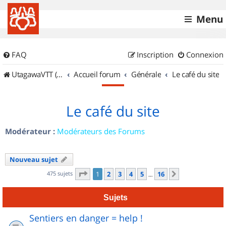
Menu
FAQ
Inscription
Connexion
UtagawaVTT (Randos VTT et VTTAE avec traces GPS)
Accueil forum
Générale
Le café du site
Le café du site
Modérateur :
Modérateurs des Forums
Nouveau sujet
Page
1
sur
16
475 sujets
1
2
3
4
5
16
Suivant
…
Sujets
Sentiers en danger = help !