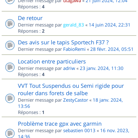
Dernier message par
utagawa
«
21 juin 2024, 12:04
Réponses :
4
De retour
Dernier message par
gerald_83
«
14 juin 2024, 22:31
Réponses :
2
Des avis sur le tapis Sportech F37 ?
Dernier message par
FabioRemi
«
28 févr. 2024, 05:51
Location entre particuliers
Dernier message par
adriw
«
23 janv. 2024, 11:30
Réponses :
4
VVT Tout Suspendus ou Semi rigide pour
rouler dans forets de salbe
Dernier message par
ZestyCastor
«
18 janv. 2024,
13:56
Réponses :
1
Problème trace gpx avec garmin
Dernier message par
sebastien 0013
«
16 nov. 2023,
14:36