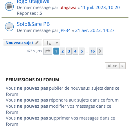
logo utagawa
Dernier message par
utagawa
«
11 juil. 2023, 10:20
Réponses :
5
Solo&Safe PB
Dernier message par
JPF34
«
21 avr. 2023, 14:27
Nouveau sujet
Page
1
sur
16
475 sujets
1
2
3
4
5
16
Suivant
…
Aller
PERMISSIONS DU FORUM
Vous
ne pouvez pas
publier de nouveaux sujets dans ce
forum
Vous
ne pouvez pas
répondre aux sujets dans ce forum
Vous
ne pouvez pas
modifier vos messages dans ce
forum
Vous
ne pouvez pas
supprimer vos messages dans ce
forum