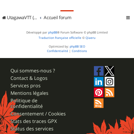
UtagawaVTT (Randos VTT et VTTAE avec traces GPS)
Accueil forum
Développé par
phpBB
® Forum Software © phpBB Limited
Traduction française officielle
©
Qiaeru
Optimized by:
phpBB SEO
Confidentialité
|
Conditions
Qui sommes-nous ?
Contact & Logos
Services pros
Mentions légales
Politique de
confidentialité
Consentement / Cookies
Stats des traces GPX
Status des services