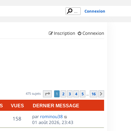
Connexion
Inscription
Connexion
Page
1
sur
16
475 sujets
1
2
3
4
5
16
Suivant
…
S
VUES
DERNIER MESSAGE
D
par
rominou38
V
158
e
01 août 2026, 23:43
r
u