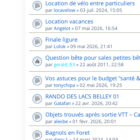
Location de vélo entre particuliers
par
locavelow
»
03 juil. 2024, 15:05
Location vacances
par
Angelot
»
07 mai 2026, 16:54
Finale ligure
par
Lolok
»
09 mai 2026, 21:41
Question bête pour sales petites bê
par
gerald_83
»
22 août 2011, 22:58
Vos astuces pour le budget "santé &
par
tonychipa
»
02 mai 2026, 19:25
RANDO DES LACS BELLEY 01
par
Gatafan
»
22 avr. 2026, 20:42
Objets trouvés après sortie VTT – C
par
alexbe
»
01 févr. 2026, 20:01
Bagnols en Foret
par
dany.1
»
14 mars 2024, 14:03