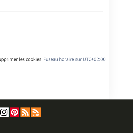
e
m
s
e
a
s
g
s
e
a
g
e
upprimer les cookies
Fuseau horaire sur
UTC+02:00