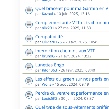
Quel bracelet pour ma Garmin en V
par
Kazoui
»
10 juin 2025, 13:16
Complémentarité VTT et trail runnin
par
alix231
»
27 mai 2025, 11:53
Compatibilité
par
Olivier0175
»
20 avr. 2025, 10:49
Interdiction chemins aux VTT
par
brunoG
»
21 avr. 2024, 13:32
Lunettes Engo
par
Riton063
»
26 févr. 2025, 08:40
Les effets du green sur nos perfs e
par
Wolls
»
15 août 2024, 09:19
Perdre du ventre et performance en
par
Louis5K2
»
30 juil. 2024, 08:37
Quel type de sous-vêtements préfér