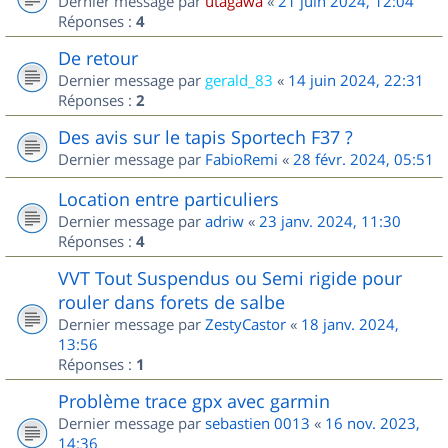
Dernier message par
utagawa
«
21 juin 2024, 12:04
Réponses :
4
De retour
Dernier message par
gerald_83
«
14 juin 2024, 22:31
Réponses :
2
Des avis sur le tapis Sportech F37 ?
Dernier message par
FabioRemi
«
28 févr. 2024, 05:51
Location entre particuliers
Dernier message par
adriw
«
23 janv. 2024, 11:30
Réponses :
4
VVT Tout Suspendus ou Semi rigide pour
rouler dans forets de salbe
Dernier message par
ZestyCastor
«
18 janv. 2024,
13:56
Réponses :
1
Problème trace gpx avec garmin
Dernier message par
sebastien 0013
«
16 nov. 2023,
14:36