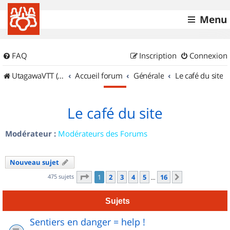
Menu
FAQ
Inscription
Connexion
UtagawaVTT (Randos VTT et VTTAE avec traces GPS)
Accueil forum
Générale
Le café du site
Le café du site
Modérateur :
Modérateurs des Forums
Nouveau sujet
Page
1
sur
16
475 sujets
1
2
3
4
5
16
Suivant
…
Sujets
Sentiers en danger = help !