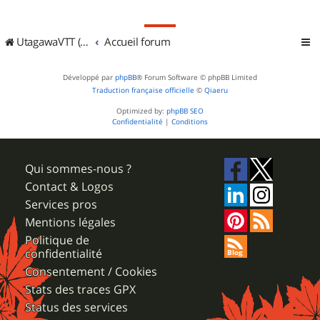
UtagawaVTT (Randos VTT et VTTAE avec traces GPS)
Accueil forum
Développé par
phpBB
® Forum Software © phpBB Limited
Traduction française officielle
©
Qiaeru
Optimized by:
phpBB SEO
Confidentialité
|
Conditions
Qui sommes-nous ?
Contact & Logos
Services pros
Mentions légales
Politique de
confidentialité
Consentement / Cookies
Stats des traces GPX
Status des services