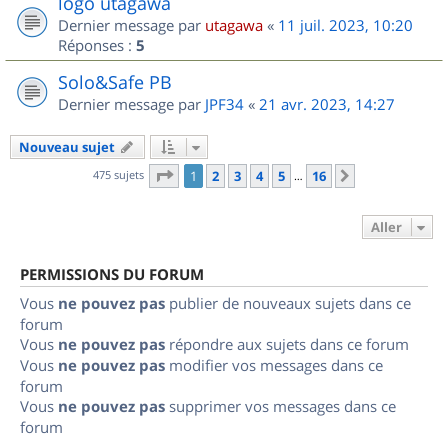
logo utagawa
Dernier message par
utagawa
«
11 juil. 2023, 10:20
Réponses :
5
Solo&Safe PB
Dernier message par
JPF34
«
21 avr. 2023, 14:27
Nouveau sujet
Page
1
sur
16
475 sujets
1
2
3
4
5
16
Suivant
…
Aller
PERMISSIONS DU FORUM
Vous
ne pouvez pas
publier de nouveaux sujets dans ce
forum
Vous
ne pouvez pas
répondre aux sujets dans ce forum
Vous
ne pouvez pas
modifier vos messages dans ce
forum
Vous
ne pouvez pas
supprimer vos messages dans ce
forum