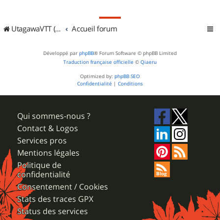
UtagawaVTT (Randos VTT et VTTAE avec traces GPS)
Accueil forum
Développé par
phpBB
® Forum Software © phpBB Limited
Traduction française officielle
©
Qiaeru
Optimized by:
phpBB SEO
Confidentialité
|
Conditions
Qui sommes-nous ?
Contact & Logos
Services pros
Mentions légales
Politique de
confidentialité
Consentement / Cookies
Stats des traces GPX
Status des services