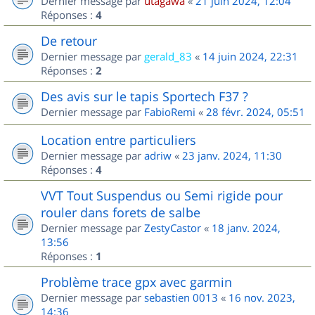
Dernier message par
utagawa
«
21 juin 2024, 12:04
Réponses :
4
De retour
Dernier message par
gerald_83
«
14 juin 2024, 22:31
Réponses :
2
Des avis sur le tapis Sportech F37 ?
Dernier message par
FabioRemi
«
28 févr. 2024, 05:51
Location entre particuliers
Dernier message par
adriw
«
23 janv. 2024, 11:30
Réponses :
4
VVT Tout Suspendus ou Semi rigide pour
rouler dans forets de salbe
Dernier message par
ZestyCastor
«
18 janv. 2024,
13:56
Réponses :
1
Problème trace gpx avec garmin
Dernier message par
sebastien 0013
«
16 nov. 2023,
14:36