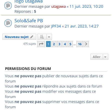
logo utagawa
Dernier message par
utagawa
«
11 juil. 2023, 10:20
Réponses :
5
Solo&Safe PB
Dernier message par
JPF34
«
21 avr. 2023, 14:27
Nouveau sujet
Page
1
sur
16
475 sujets
1
2
3
4
5
16
Suivant
…
Aller
PERMISSIONS DU FORUM
Vous
ne pouvez pas
publier de nouveaux sujets dans ce
forum
Vous
ne pouvez pas
répondre aux sujets dans ce forum
Vous
ne pouvez pas
modifier vos messages dans ce
forum
Vous
ne pouvez pas
supprimer vos messages dans ce
forum