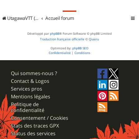
UtagawaVTT (Randos VTT et VTTAE avec traces GPS)
Accueil forum
Développé par
phpBB
® Forum Software © phpBB Limited
Traduction française officielle
©
Qiaeru
Optimized by:
phpBB SEO
Confidentialité
|
Conditions
Qui sommes-nous ?
Contact & Logos
Services pros
Mentions légales
Politique de
confidentialité
Consentement / Cookies
Stats des traces GPX
Status des services