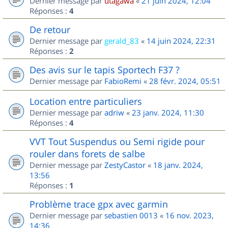
Dernier message par
utagawa
«
21 juin 2024, 12:04
Réponses :
4
De retour
Dernier message par
gerald_83
«
14 juin 2024, 22:31
Réponses :
2
Des avis sur le tapis Sportech F37 ?
Dernier message par
FabioRemi
«
28 févr. 2024, 05:51
Location entre particuliers
Dernier message par
adriw
«
23 janv. 2024, 11:30
Réponses :
4
VVT Tout Suspendus ou Semi rigide pour
rouler dans forets de salbe
Dernier message par
ZestyCastor
«
18 janv. 2024,
13:56
Réponses :
1
Problème trace gpx avec garmin
Dernier message par
sebastien 0013
«
16 nov. 2023,
14:36