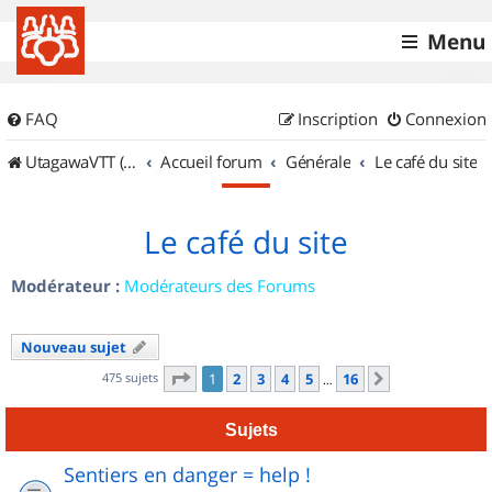
Menu
FAQ
Inscription
Connexion
UtagawaVTT (Randos VTT et VTTAE avec traces GPS)
Accueil forum
Générale
Le café du site
Le café du site
Modérateur :
Modérateurs des Forums
Nouveau sujet
Page
1
sur
16
475 sujets
1
2
3
4
5
16
Suivant
…
Sujets
Sentiers en danger = help !