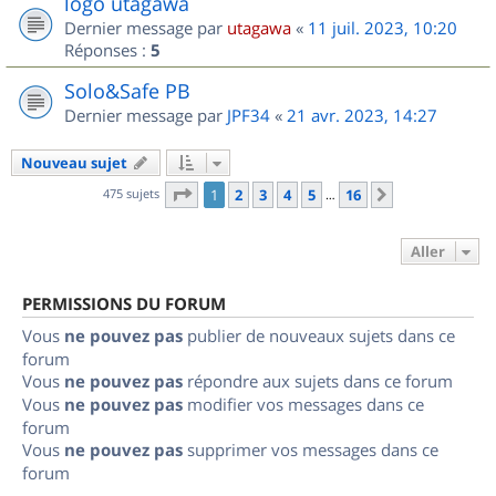
logo utagawa
Dernier message par
utagawa
«
11 juil. 2023, 10:20
Réponses :
5
Solo&Safe PB
Dernier message par
JPF34
«
21 avr. 2023, 14:27
Nouveau sujet
Page
1
sur
16
475 sujets
1
2
3
4
5
16
Suivant
…
Aller
PERMISSIONS DU FORUM
Vous
ne pouvez pas
publier de nouveaux sujets dans ce
forum
Vous
ne pouvez pas
répondre aux sujets dans ce forum
Vous
ne pouvez pas
modifier vos messages dans ce
forum
Vous
ne pouvez pas
supprimer vos messages dans ce
forum