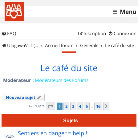
Menu
FAQ
Inscription
Connexion
UtagawaVTT (Randos VTT et VTTAE avec traces GPS)
Accueil forum
Générale
Le café du site
Le café du site
Modérateur :
Modérateurs des Forums
Nouveau sujet
Page
1
sur
16
475 sujets
1
2
3
4
5
16
Suivant
…
Sujets
Sentiers en danger = help !