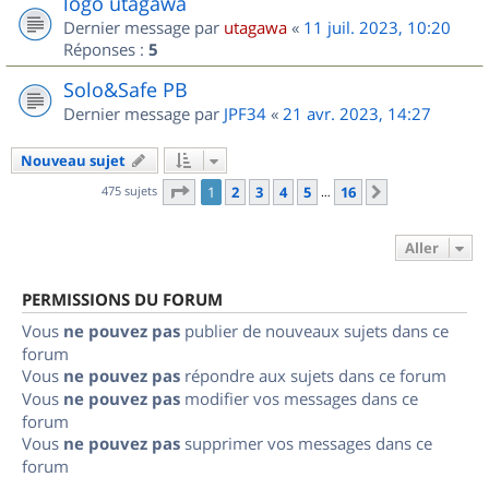
logo utagawa
Dernier message par
utagawa
«
11 juil. 2023, 10:20
Réponses :
5
Solo&Safe PB
Dernier message par
JPF34
«
21 avr. 2023, 14:27
Nouveau sujet
Page
1
sur
16
475 sujets
1
2
3
4
5
16
Suivant
…
Aller
PERMISSIONS DU FORUM
Vous
ne pouvez pas
publier de nouveaux sujets dans ce
forum
Vous
ne pouvez pas
répondre aux sujets dans ce forum
Vous
ne pouvez pas
modifier vos messages dans ce
forum
Vous
ne pouvez pas
supprimer vos messages dans ce
forum