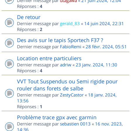
Dernier message par
utagawa
«
21 juin 2024, 12:04
Réponses :
4
De retour
Dernier message par
gerald_83
«
14 juin 2024, 22:31
Réponses :
2
Des avis sur le tapis Sportech F37 ?
Dernier message par
FabioRemi
«
28 févr. 2024, 05:51
Location entre particuliers
Dernier message par
adriw
«
23 janv. 2024, 11:30
Réponses :
4
VVT Tout Suspendus ou Semi rigide pour
rouler dans forets de salbe
Dernier message par
ZestyCastor
«
18 janv. 2024,
13:56
Réponses :
1
Problème trace gpx avec garmin
Dernier message par
sebastien 0013
«
16 nov. 2023,
14:36