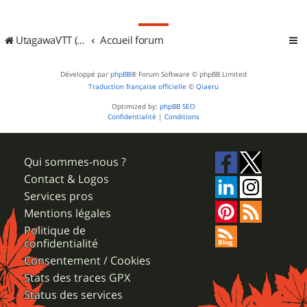
UtagawaVTT (Randos VTT et VTTAE avec traces GPS)
Accueil forum
Développé par
phpBB
® Forum Software © phpBB Limited
Traduction française officielle
©
Qiaeru
Optimized by:
phpBB SEO
Confidentialité
|
Conditions
Qui sommes-nous ?
Contact & Logos
Services pros
Mentions légales
Politique de
confidentialité
Consentement / Cookies
Stats des traces GPX
Status des services