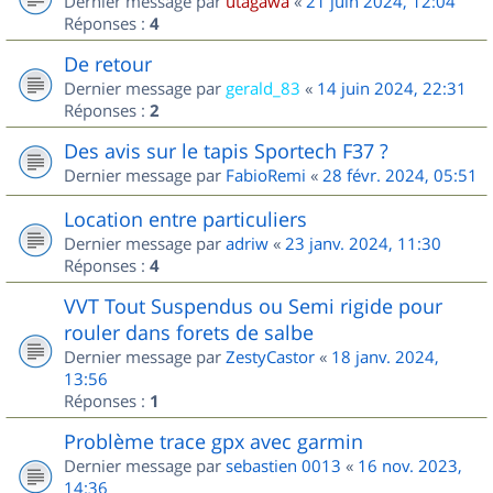
Dernier message par
utagawa
«
21 juin 2024, 12:04
Réponses :
4
De retour
Dernier message par
gerald_83
«
14 juin 2024, 22:31
Réponses :
2
Des avis sur le tapis Sportech F37 ?
Dernier message par
FabioRemi
«
28 févr. 2024, 05:51
Location entre particuliers
Dernier message par
adriw
«
23 janv. 2024, 11:30
Réponses :
4
VVT Tout Suspendus ou Semi rigide pour
rouler dans forets de salbe
Dernier message par
ZestyCastor
«
18 janv. 2024,
13:56
Réponses :
1
Problème trace gpx avec garmin
Dernier message par
sebastien 0013
«
16 nov. 2023,
14:36