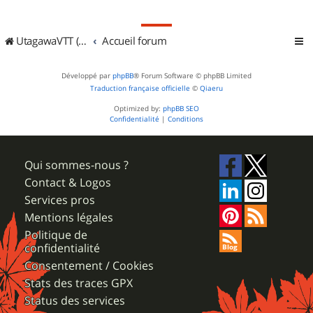
UtagawaVTT (Randos VTT et VTTAE avec traces GPS)
Accueil forum
Développé par
phpBB
® Forum Software © phpBB Limited
Traduction française officielle
©
Qiaeru
Optimized by:
phpBB SEO
Confidentialité
|
Conditions
Qui sommes-nous ?
Contact & Logos
Services pros
Mentions légales
Politique de
confidentialité
Consentement / Cookies
Stats des traces GPX
Status des services