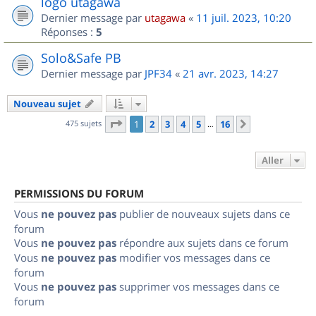
logo utagawa
Dernier message par
utagawa
«
11 juil. 2023, 10:20
Réponses :
5
Solo&Safe PB
Dernier message par
JPF34
«
21 avr. 2023, 14:27
Nouveau sujet
Page
1
sur
16
475 sujets
1
2
3
4
5
16
Suivant
…
Aller
PERMISSIONS DU FORUM
Vous
ne pouvez pas
publier de nouveaux sujets dans ce
forum
Vous
ne pouvez pas
répondre aux sujets dans ce forum
Vous
ne pouvez pas
modifier vos messages dans ce
forum
Vous
ne pouvez pas
supprimer vos messages dans ce
forum