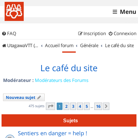
Menu
FAQ
Inscription
Connexion
UtagawaVTT (Randos VTT et VTTAE avec traces GPS)
Accueil forum
Générale
Le café du site
Le café du site
Modérateur :
Modérateurs des Forums
Nouveau sujet
Page
1
sur
16
475 sujets
1
2
3
4
5
16
Suivant
…
Sujets
Sentiers en danger = help !