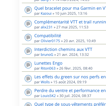
Quel bracelet pour ma Garmin en V
par
Kazoui
»
10 juin 2025, 13:16
Complémentarité VTT et trail runnin
par
alix231
»
27 mai 2025, 11:53
Compatibilité
par
Olivier0175
»
20 avr. 2025, 10:49
Interdiction chemins aux VTT
par
brunoG
»
21 avr. 2024, 13:32
Lunettes Engo
par
Riton063
»
26 févr. 2025, 08:40
Les effets du green sur nos perfs e
par
Wolls
»
15 août 2024, 09:19
Perdre du ventre et performance en
par
Louis5K2
»
30 juil. 2024, 08:37
Quel type de sous-vêtements préfér