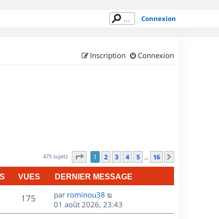
Connexion
Inscription
Connexion
Page
1
sur
16
475 sujets
1
2
3
4
5
16
Suivant
…
S
VUES
DERNIER MESSAGE
D
par
rominou38
V
175
e
01 août 2026, 23:43
r
u