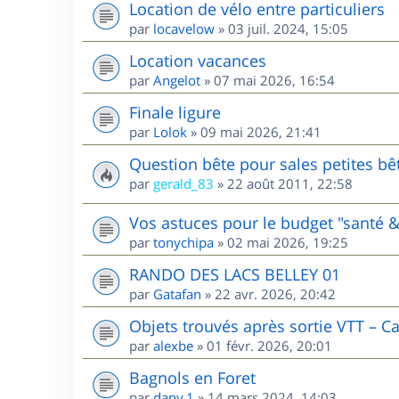
Location de vélo entre particuliers
par
locavelow
»
03 juil. 2024, 15:05
Location vacances
par
Angelot
»
07 mai 2026, 16:54
Finale ligure
par
Lolok
»
09 mai 2026, 21:41
Question bête pour sales petites bê
par
gerald_83
»
22 août 2011, 22:58
Vos astuces pour le budget "santé &
par
tonychipa
»
02 mai 2026, 19:25
RANDO DES LACS BELLEY 01
par
Gatafan
»
22 avr. 2026, 20:42
Objets trouvés après sortie VTT – C
par
alexbe
»
01 févr. 2026, 20:01
Bagnols en Foret
par
dany.1
»
14 mars 2024, 14:03