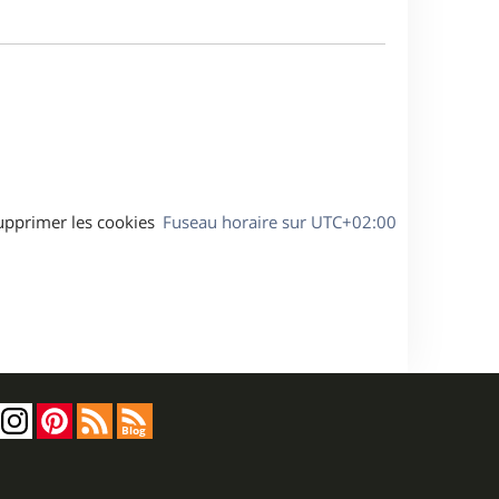
e
m
s
e
a
s
g
s
e
a
g
e
upprimer les cookies
Fuseau horaire sur
UTC+02:00