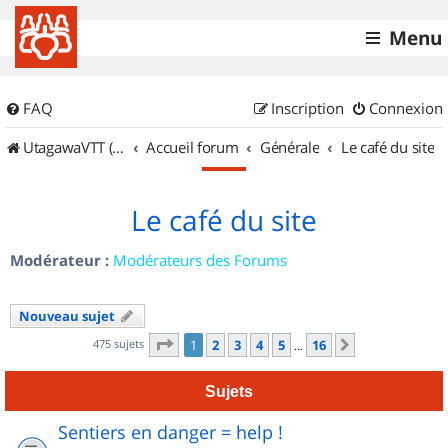
Menu
FAQ
Inscription
Connexion
UtagawaVTT (Randos VTT et VTTAE avec traces GPS)
Accueil forum
Générale
Le café du site
Le café du site
Modérateur :
Modérateurs des Forums
Nouveau sujet
Page
1
sur
16
475 sujets
1
2
3
4
5
16
Suivant
…
Sujets
Sentiers en danger = help !