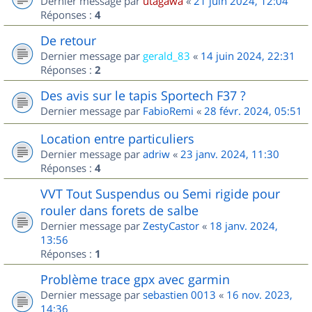
Dernier message par
utagawa
«
21 juin 2024, 12:04
Réponses :
4
De retour
Dernier message par
gerald_83
«
14 juin 2024, 22:31
Réponses :
2
Des avis sur le tapis Sportech F37 ?
Dernier message par
FabioRemi
«
28 févr. 2024, 05:51
Location entre particuliers
Dernier message par
adriw
«
23 janv. 2024, 11:30
Réponses :
4
VVT Tout Suspendus ou Semi rigide pour
rouler dans forets de salbe
Dernier message par
ZestyCastor
«
18 janv. 2024,
13:56
Réponses :
1
Problème trace gpx avec garmin
Dernier message par
sebastien 0013
«
16 nov. 2023,
14:36