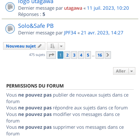
logo utagawa
Dernier message par
utagawa
«
11 juil. 2023, 10:20
Réponses :
5
Solo&Safe PB
Dernier message par
JPF34
«
21 avr. 2023, 14:27
Nouveau sujet
Page
1
sur
16
475 sujets
1
2
3
4
5
16
Suivant
…
Aller
PERMISSIONS DU FORUM
Vous
ne pouvez pas
publier de nouveaux sujets dans ce
forum
Vous
ne pouvez pas
répondre aux sujets dans ce forum
Vous
ne pouvez pas
modifier vos messages dans ce
forum
Vous
ne pouvez pas
supprimer vos messages dans ce
forum