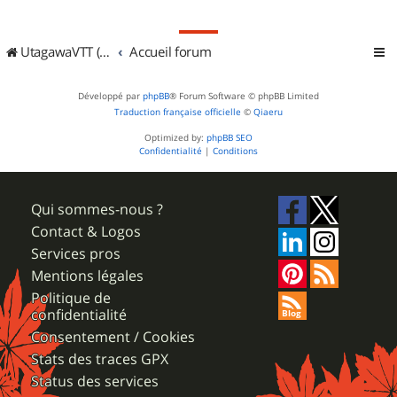
UtagawaVTT (Randos VTT et VTTAE avec traces GPS)
Accueil forum
Développé par
phpBB
® Forum Software © phpBB Limited
Traduction française officielle
©
Qiaeru
Optimized by:
phpBB SEO
Confidentialité
|
Conditions
Qui sommes-nous ?
Contact & Logos
Services pros
Mentions légales
Politique de
confidentialité
Consentement / Cookies
Stats des traces GPX
Status des services