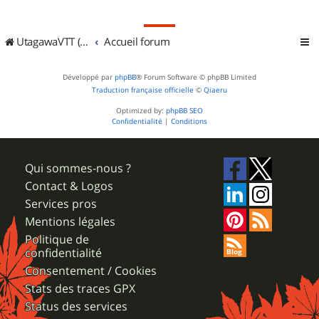
UtagawaVTT (Randos VTT et VTTAE avec traces GPS)
Accueil forum
Développé par
phpBB
® Forum Software © phpBB Limited
Traduction française officielle
©
Qiaeru
Optimized by:
phpBB SEO
Confidentialité
|
Conditions
Qui sommes-nous ?
Contact & Logos
Services pros
Mentions légales
Politique de
confidentialité
Consentement / Cookies
Stats des traces GPX
Status des services