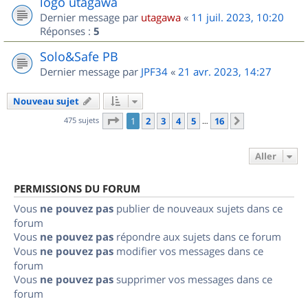
logo utagawa
Dernier message par
utagawa
«
11 juil. 2023, 10:20
Réponses :
5
Solo&Safe PB
Dernier message par
JPF34
«
21 avr. 2023, 14:27
Nouveau sujet
Page
1
sur
16
475 sujets
1
2
3
4
5
16
Suivant
…
Aller
PERMISSIONS DU FORUM
Vous
ne pouvez pas
publier de nouveaux sujets dans ce
forum
Vous
ne pouvez pas
répondre aux sujets dans ce forum
Vous
ne pouvez pas
modifier vos messages dans ce
forum
Vous
ne pouvez pas
supprimer vos messages dans ce
forum