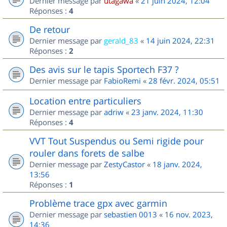
Dernier message par
utagawa
«
21 juin 2024, 12:04
Réponses :
4
De retour
Dernier message par
gerald_83
«
14 juin 2024, 22:31
Réponses :
2
Des avis sur le tapis Sportech F37 ?
Dernier message par
FabioRemi
«
28 févr. 2024, 05:51
Location entre particuliers
Dernier message par
adriw
«
23 janv. 2024, 11:30
Réponses :
4
VVT Tout Suspendus ou Semi rigide pour
rouler dans forets de salbe
Dernier message par
ZestyCastor
«
18 janv. 2024,
13:56
Réponses :
1
Problème trace gpx avec garmin
Dernier message par
sebastien 0013
«
16 nov. 2023,
14:36