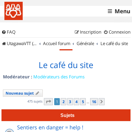
Menu
FAQ
Inscription
Connexion
UtagawaVTT (Randos VTT et VTTAE avec traces GPS)
Accueil forum
Générale
Le café du site
Le café du site
Modérateur :
Modérateurs des Forums
Nouveau sujet
Page
1
sur
16
475 sujets
1
2
3
4
5
16
Suivant
…
Sujets
Sentiers en danger = help !