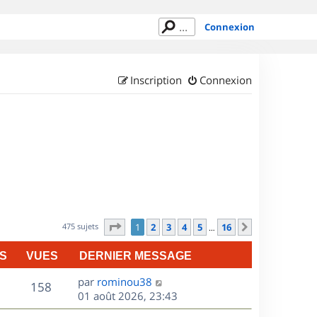
Connexion
Inscription
Connexion
Page
1
sur
16
475 sujets
1
2
3
4
5
16
Suivant
…
S
VUES
DERNIER MESSAGE
D
par
rominou38
V
158
e
01 août 2026, 23:43
r
u