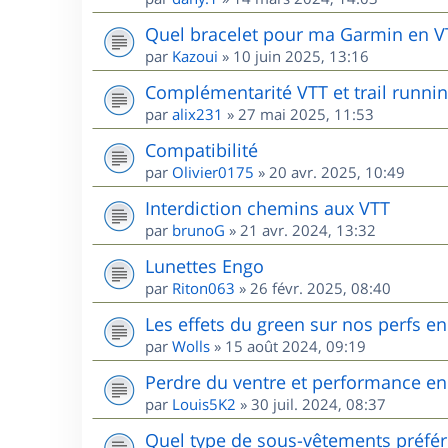
Quel bracelet pour ma Garmin en V
par
Kazoui
»
10 juin 2025, 13:16
Complémentarité VTT et trail runnin
par
alix231
»
27 mai 2025, 11:53
Compatibilité
par
Olivier0175
»
20 avr. 2025, 10:49
Interdiction chemins aux VTT
par
brunoG
»
21 avr. 2024, 13:32
Lunettes Engo
par
Riton063
»
26 févr. 2025, 08:40
Les effets du green sur nos perfs e
par
Wolls
»
15 août 2024, 09:19
Perdre du ventre et performance en
par
Louis5K2
»
30 juil. 2024, 08:37
Quel type de sous-vêtements préfér