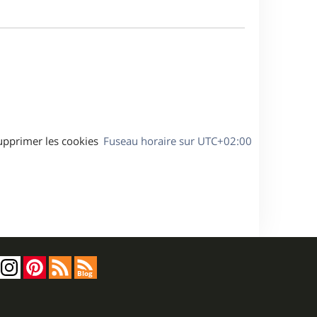
e
m
s
e
a
s
g
s
e
a
g
e
upprimer les cookies
Fuseau horaire sur
UTC+02:00