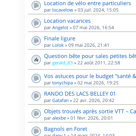
Location de vélo entre particuliers
par
locavelow
»
03 juil. 2024, 15:05
Location vacances
par
Angelot
»
07 mai 2026, 16:54
Finale ligure
par
Lolok
»
09 mai 2026, 21:41
Question bête pour sales petites bê
par
gerald_83
»
22 août 2011, 22:58
Vos astuces pour le budget "santé &
par
tonychipa
»
02 mai 2026, 19:25
RANDO DES LACS BELLEY 01
par
Gatafan
»
22 avr. 2026, 20:42
Objets trouvés après sortie VTT – C
par
alexbe
»
01 févr. 2026, 20:01
Bagnols en Foret
par
dany.1
»
14 mars 2024, 14:03