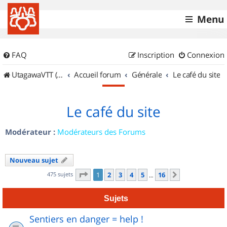
Menu
FAQ
Inscription
Connexion
UtagawaVTT (Randos VTT et VTTAE avec traces GPS)
Accueil forum
Générale
Le café du site
Le café du site
Modérateur :
Modérateurs des Forums
Nouveau sujet
Page
1
sur
16
475 sujets
1
2
3
4
5
16
Suivant
…
Sujets
Sentiers en danger = help !