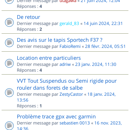
Dernier message par
utagawa
«
21 juin 2024, 12:04
Réponses :
4
De retour
Dernier message par
gerald_83
«
14 juin 2024, 22:31
Réponses :
2
Des avis sur le tapis Sportech F37 ?
Dernier message par
FabioRemi
«
28 févr. 2024, 05:51
Location entre particuliers
Dernier message par
adriw
«
23 janv. 2024, 11:30
Réponses :
4
VVT Tout Suspendus ou Semi rigide pour
rouler dans forets de salbe
Dernier message par
ZestyCastor
«
18 janv. 2024,
13:56
Réponses :
1
Problème trace gpx avec garmin
Dernier message par
sebastien 0013
«
16 nov. 2023,
14:36