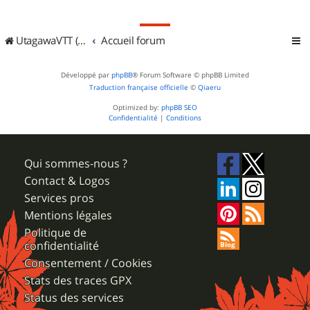
UtagawaVTT (Randos VTT et VTTAE avec traces GPS)
Accueil forum
Développé par
phpBB
® Forum Software © phpBB Limited
Traduction française officielle
©
Qiaeru
Optimized by:
phpBB SEO
Confidentialité
|
Conditions
Qui sommes-nous ?
Contact & Logos
Services pros
Mentions légales
Politique de
confidentialité
Consentement / Cookies
Stats des traces GPX
Status des services