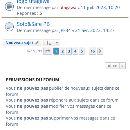
logo utagawa
Dernier message par
utagawa
«
11 juil. 2023, 10:20
Réponses :
5
Solo&Safe PB
Dernier message par
JPF34
«
21 avr. 2023, 14:27
Nouveau sujet
Page
1
sur
16
475 sujets
1
2
3
4
5
16
Suivant
…
Aller
PERMISSIONS DU FORUM
Vous
ne pouvez pas
publier de nouveaux sujets dans ce
forum
Vous
ne pouvez pas
répondre aux sujets dans ce forum
Vous
ne pouvez pas
modifier vos messages dans ce
forum
Vous
ne pouvez pas
supprimer vos messages dans ce
forum