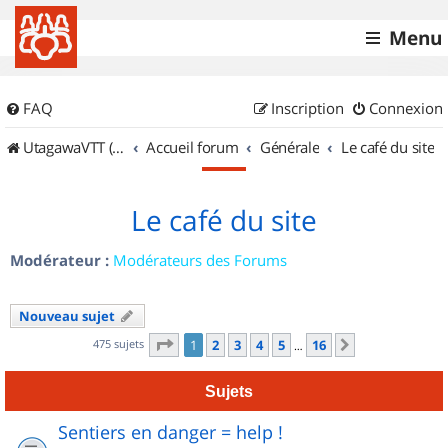
Menu
FAQ
Inscription
Connexion
UtagawaVTT (Randos VTT et VTTAE avec traces GPS)
Accueil forum
Générale
Le café du site
Le café du site
Modérateur :
Modérateurs des Forums
Nouveau sujet
Page
1
sur
16
475 sujets
1
2
3
4
5
16
Suivant
…
Sujets
Sentiers en danger = help !