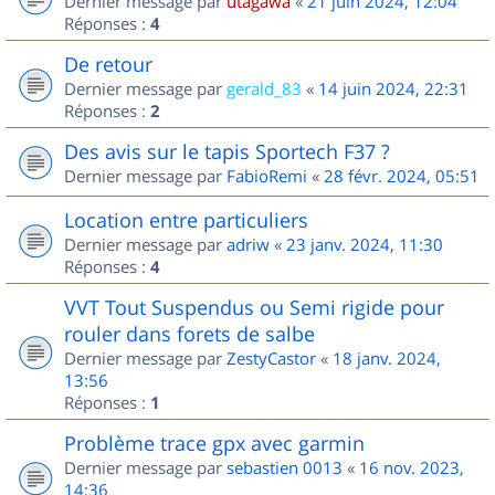
Dernier message par
utagawa
«
21 juin 2024, 12:04
Réponses :
4
De retour
Dernier message par
gerald_83
«
14 juin 2024, 22:31
Réponses :
2
Des avis sur le tapis Sportech F37 ?
Dernier message par
FabioRemi
«
28 févr. 2024, 05:51
Location entre particuliers
Dernier message par
adriw
«
23 janv. 2024, 11:30
Réponses :
4
VVT Tout Suspendus ou Semi rigide pour
rouler dans forets de salbe
Dernier message par
ZestyCastor
«
18 janv. 2024,
13:56
Réponses :
1
Problème trace gpx avec garmin
Dernier message par
sebastien 0013
«
16 nov. 2023,
14:36