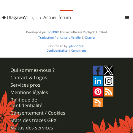
UtagawaVTT (Randos VTT et VTTAE avec traces GPS)
Accueil forum
Développé par
phpBB
® Forum Software © phpBB Limited
Traduction française officielle
©
Qiaeru
Optimized by:
phpBB SEO
Confidentialité
|
Conditions
Qui sommes-nous ?
Contact & Logos
Services pros
Mentions légales
Politique de
confidentialité
Consentement / Cookies
Stats des traces GPX
Status des services