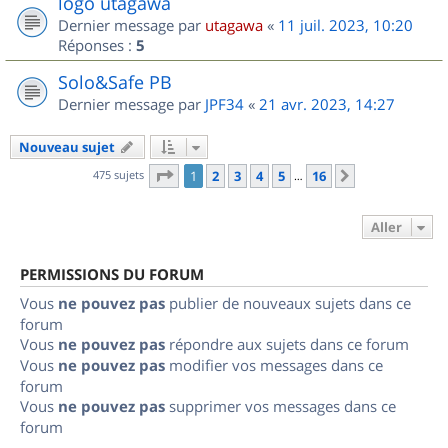
logo utagawa
Dernier message par
utagawa
«
11 juil. 2023, 10:20
Réponses :
5
Solo&Safe PB
Dernier message par
JPF34
«
21 avr. 2023, 14:27
Nouveau sujet
Page
1
sur
16
475 sujets
1
2
3
4
5
16
Suivant
…
Aller
PERMISSIONS DU FORUM
Vous
ne pouvez pas
publier de nouveaux sujets dans ce
forum
Vous
ne pouvez pas
répondre aux sujets dans ce forum
Vous
ne pouvez pas
modifier vos messages dans ce
forum
Vous
ne pouvez pas
supprimer vos messages dans ce
forum