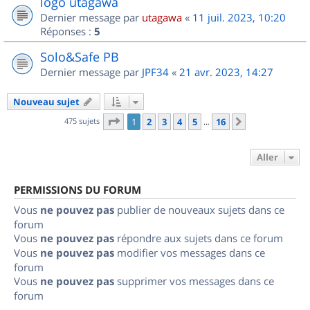
logo utagawa
Dernier message par
utagawa
«
11 juil. 2023, 10:20
Réponses :
5
Solo&Safe PB
Dernier message par
JPF34
«
21 avr. 2023, 14:27
Nouveau sujet
Page
1
sur
16
475 sujets
1
2
3
4
5
16
Suivant
…
Aller
PERMISSIONS DU FORUM
Vous
ne pouvez pas
publier de nouveaux sujets dans ce
forum
Vous
ne pouvez pas
répondre aux sujets dans ce forum
Vous
ne pouvez pas
modifier vos messages dans ce
forum
Vous
ne pouvez pas
supprimer vos messages dans ce
forum