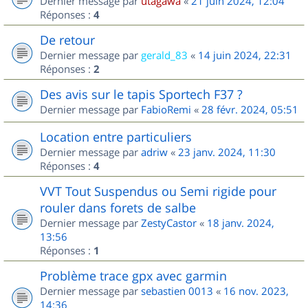
Dernier message par
utagawa
«
21 juin 2024, 12:04
Réponses :
4
De retour
Dernier message par
gerald_83
«
14 juin 2024, 22:31
Réponses :
2
Des avis sur le tapis Sportech F37 ?
Dernier message par
FabioRemi
«
28 févr. 2024, 05:51
Location entre particuliers
Dernier message par
adriw
«
23 janv. 2024, 11:30
Réponses :
4
VVT Tout Suspendus ou Semi rigide pour
rouler dans forets de salbe
Dernier message par
ZestyCastor
«
18 janv. 2024,
13:56
Réponses :
1
Problème trace gpx avec garmin
Dernier message par
sebastien 0013
«
16 nov. 2023,
14:36