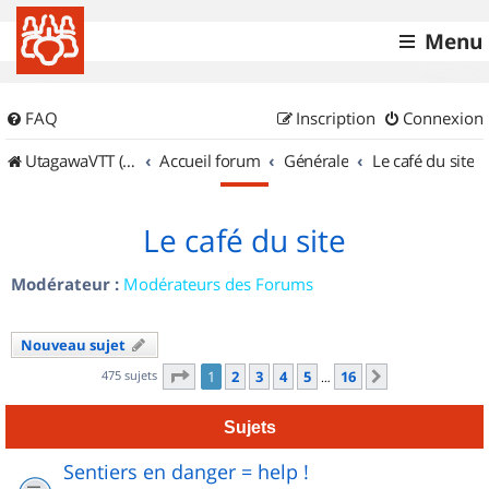
Menu
FAQ
Inscription
Connexion
UtagawaVTT (Randos VTT et VTTAE avec traces GPS)
Accueil forum
Générale
Le café du site
Le café du site
Modérateur :
Modérateurs des Forums
Nouveau sujet
Page
1
sur
16
475 sujets
1
2
3
4
5
16
Suivant
…
Sujets
Sentiers en danger = help !