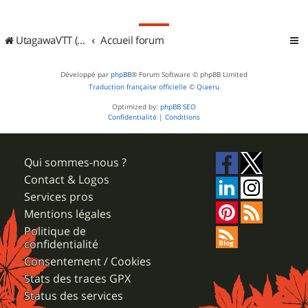
UtagawaVTT (Randos VTT et VTTAE avec traces GPS)
Accueil forum
Développé par
phpBB
® Forum Software © phpBB Limited
Traduction française officielle
©
Qiaeru
Optimized by:
phpBB SEO
Confidentialité
|
Conditions
Qui sommes-nous ?
Contact & Logos
Services pros
Mentions légales
Politique de
confidentialité
Consentement / Cookies
Stats des traces GPX
Status des services