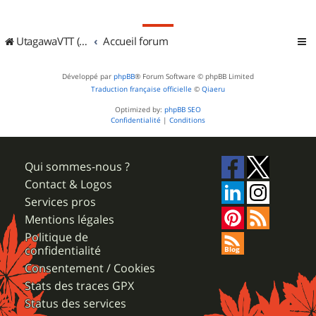
UtagawaVTT (Randos VTT et VTTAE avec traces GPS)
Accueil forum
Développé par
phpBB
® Forum Software © phpBB Limited
Traduction française officielle
©
Qiaeru
Optimized by:
phpBB SEO
Confidentialité
|
Conditions
Qui sommes-nous ?
Contact & Logos
Services pros
Mentions légales
Politique de
confidentialité
Consentement / Cookies
Stats des traces GPX
Status des services