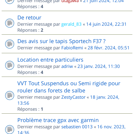
Dernier message par
utagawa
«
21 juin 2024, 12:04
Réponses :
4
De retour
Dernier message par
gerald_83
«
14 juin 2024, 22:31
Réponses :
2
Des avis sur le tapis Sportech F37 ?
Dernier message par
FabioRemi
«
28 févr. 2024, 05:51
Location entre particuliers
Dernier message par
adriw
«
23 janv. 2024, 11:30
Réponses :
4
VVT Tout Suspendus ou Semi rigide pour
rouler dans forets de salbe
Dernier message par
ZestyCastor
«
18 janv. 2024,
13:56
Réponses :
1
Problème trace gpx avec garmin
Dernier message par
sebastien 0013
«
16 nov. 2023,
14:36