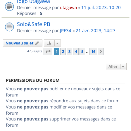
logo utagawa
Dernier message par
utagawa
«
11 juil. 2023, 10:20
Réponses :
5
Solo&Safe PB
Dernier message par
JPF34
«
21 avr. 2023, 14:27
Nouveau sujet
Page
1
sur
16
475 sujets
1
2
3
4
5
16
Suivant
…
Aller
PERMISSIONS DU FORUM
Vous
ne pouvez pas
publier de nouveaux sujets dans ce
forum
Vous
ne pouvez pas
répondre aux sujets dans ce forum
Vous
ne pouvez pas
modifier vos messages dans ce
forum
Vous
ne pouvez pas
supprimer vos messages dans ce
forum