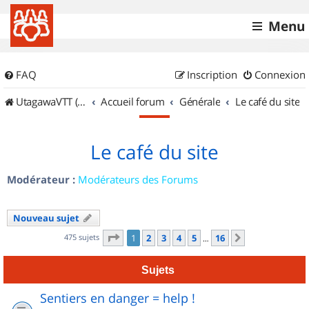
Menu
FAQ
Inscription
Connexion
UtagawaVTT (Randos VTT et VTTAE avec traces GPS)
Accueil forum
Générale
Le café du site
Le café du site
Modérateur :
Modérateurs des Forums
Nouveau sujet
Page
1
sur
16
475 sujets
1
2
3
4
5
16
Suivant
…
Sujets
Sentiers en danger = help !