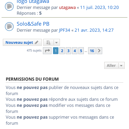
logo utagawa
Dernier message par
utagawa
«
11 juil. 2023, 10:20
Réponses :
5
Solo&Safe PB
Dernier message par
JPF34
«
21 avr. 2023, 14:27
Nouveau sujet
Page
1
sur
16
475 sujets
1
2
3
4
5
16
Suivant
…
Aller
PERMISSIONS DU FORUM
Vous
ne pouvez pas
publier de nouveaux sujets dans ce
forum
Vous
ne pouvez pas
répondre aux sujets dans ce forum
Vous
ne pouvez pas
modifier vos messages dans ce
forum
Vous
ne pouvez pas
supprimer vos messages dans ce
forum