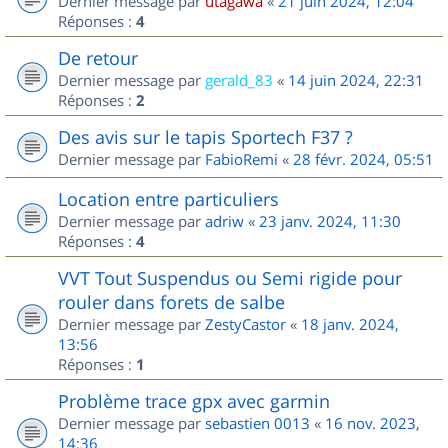
Dernier message par
utagawa
«
21 juin 2024, 12:04
Réponses :
4
De retour
Dernier message par
gerald_83
«
14 juin 2024, 22:31
Réponses :
2
Des avis sur le tapis Sportech F37 ?
Dernier message par
FabioRemi
«
28 févr. 2024, 05:51
Location entre particuliers
Dernier message par
adriw
«
23 janv. 2024, 11:30
Réponses :
4
VVT Tout Suspendus ou Semi rigide pour
rouler dans forets de salbe
Dernier message par
ZestyCastor
«
18 janv. 2024,
13:56
Réponses :
1
Problème trace gpx avec garmin
Dernier message par
sebastien 0013
«
16 nov. 2023,
14:36