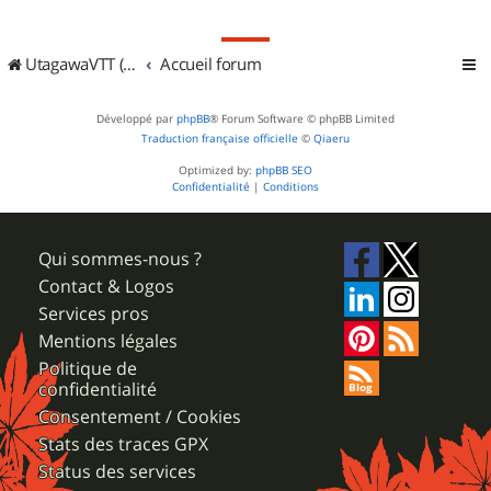
UtagawaVTT (Randos VTT et VTTAE avec traces GPS)
Accueil forum
Développé par
phpBB
® Forum Software © phpBB Limited
Traduction française officielle
©
Qiaeru
Optimized by:
phpBB SEO
Confidentialité
|
Conditions
Qui sommes-nous ?
Contact & Logos
Services pros
Mentions légales
Politique de
confidentialité
Consentement / Cookies
Stats des traces GPX
Status des services