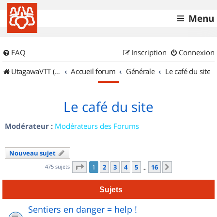
Menu
FAQ
Inscription
Connexion
UtagawaVTT (Randos VTT et VTTAE avec traces GPS)
Accueil forum
Générale
Le café du site
Le café du site
Modérateur :
Modérateurs des Forums
Nouveau sujet
Page
1
sur
16
475 sujets
1
2
3
4
5
16
Suivant
…
Sujets
Sentiers en danger = help !