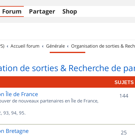
Forum
Partager
Shop
S)
Accueil forum
Générale
Organisation de sorties & Rech
tion de sorties & Recherche de pa
SUJETS
on Île de France
S
144
rouver de nouveaux partenaires en Île de France,
u
, 93, 94, 95.
j
e
on Bretagne
S
25