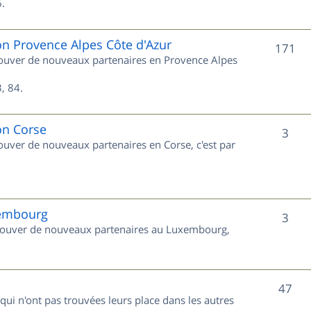
s
.
j
e
on Provence Alpes Côte d'Azur
S
171
trouver de nouveaux partenaires en Provence Alpes
t
u
s
, 84.
j
e
on Corse
S
3
rouver de nouveaux partenaires en Corse, c'est par
t
u
s
j
e
xembourg
S
3
 trouver de nouveaux partenaires au Luxembourg,
t
u
s
j
S
47
e
 qui n'ont pas trouvées leurs place dans les autres