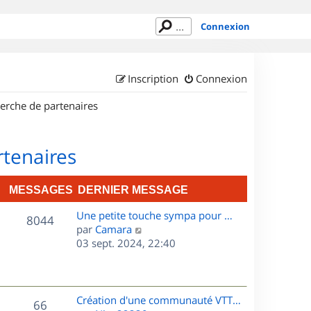
Connexion
Inscription
Connexion
erche de partenaires
rtenaires
MESSAGES
DERNIER MESSAGE
D
Une petite touche sympa pour …
M
8044
e
C
par
Camara
r
o
03 sept. 2024, 22:40
e
n
n
s
i
s
e
u
s
r
l
D
Création d'une communauté VTT…
M
66