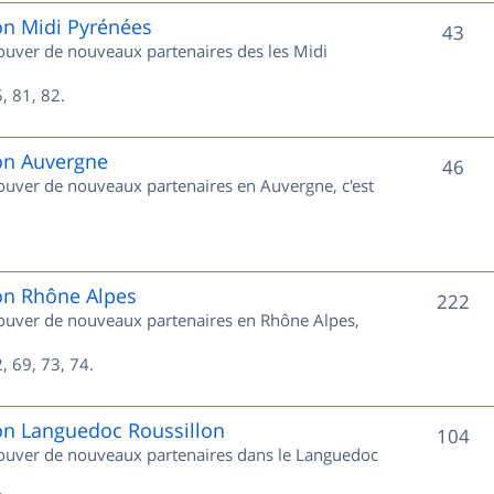
e
on Midi Pyrénées
S
43
trouver de nouveaux partenaires des les Midi
t
u
s
, 81, 82.
j
e
ion Auvergne
S
46
trouver de nouveaux partenaires en Auvergne, c'est
t
u
s
j
e
ion Rhône Alpes
S
222
trouver de nouveaux partenaires en Rhône Alpes,
t
u
s
, 69, 73, 74.
j
e
ion Languedoc Roussillon
S
104
trouver de nouveaux partenaires dans le Languedoc
t
u