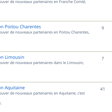
trouver de nouveaux partenaires en Franche Comté,
t
u
s
j
e
on Poitou Charentes
S
9
trouver de nouveaux partenaires en Poitou Charentes,
t
u
s
j
e
ion Limousin
S
7
trouver de nouveaux partenaires dans le Limousin,
t
u
s
j
e
on Aquitaine
S
41
rouver de nouveaux partenaires en Aquitaine, c'est
t
u
s
.
j