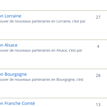
s
j
e
on Lorraine
S
27
rouver de nouveaux partenaires en Lorraine, c'est par
t
u
s
j
e
on Alsace
S
4
rouver de nouveaux partenaires en Alsace, c'est par
t
u
s
j
e
ion Bourgogne
S
28
trouver de nouveaux partenaires en Bourgogne, c'est
t
u
s
j
e
ion Franche Comté
S
13