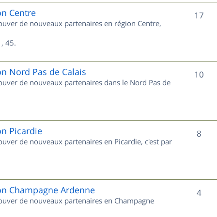
e
on Centre
S
17
trouver de nouveaux partenaires en région Centre,
t
u
s
, 45.
j
e
on Nord Pas de Calais
S
10
trouver de nouveaux partenaires dans le Nord Pas de
t
u
s
j
e
on Picardie
S
8
rouver de nouveaux partenaires en Picardie, c'est par
t
u
s
j
e
gion Champagne Ardenne
S
4
 trouver de nouveaux partenaires en Champagne
t
u