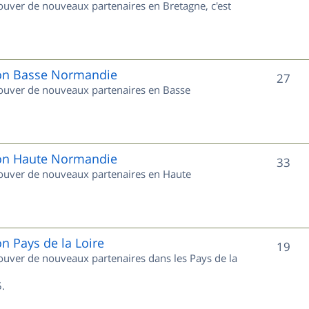
rouver de nouveaux partenaires en Bretagne, c'est
t
u
s
j
e
gion Basse Normandie
S
27
trouver de nouveaux partenaires en Basse
t
u
s
j
e
gion Haute Normandie
S
33
trouver de nouveaux partenaires en Haute
t
u
s
j
e
on Pays de la Loire
S
19
trouver de nouveaux partenaires dans les Pays de la
t
u
s
.
j