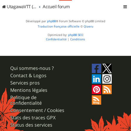
UtagawaVTT (Randos VTT et VTTAE avec traces GPS)
Accueil forum
Développé par
phpBB
® Forum Software © phpBB Limited
Traduction française officielle
©
Qiaeru
Optimized by:
phpBB SEO
Confidentialité
|
Conditions
Qui sommes-nous ?
Contact & Logos
Services pros
Mentions légales
Politique de
confidentialité
Consentement / Cookies
Stats des traces GPX
Status des services