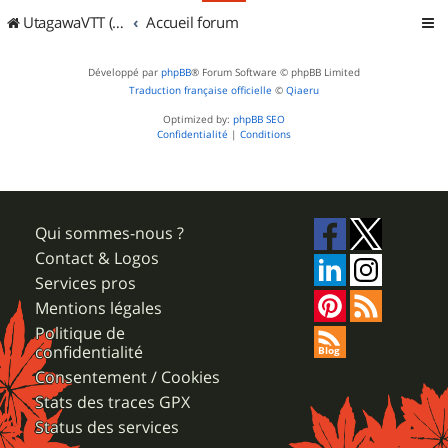
UtagawaVTT (Randos VTT et VTTAE avec traces GPS)
Accueil forum
Développé par
phpBB
® Forum Software © phpBB Limited
Traduction française officielle
©
Qiaeru
Optimized by:
phpBB SEO
Confidentialité
|
Conditions
Qui sommes-nous ?
Contact & Logos
Services pros
Mentions légales
Politique de
confidentialité
Consentement / Cookies
Stats des traces GPX
Status des services