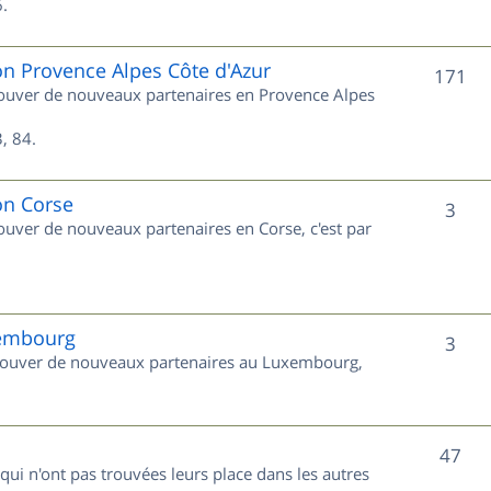
s
.
j
e
on Provence Alpes Côte d'Azur
S
171
trouver de nouveaux partenaires en Provence Alpes
t
u
s
, 84.
j
e
on Corse
S
3
rouver de nouveaux partenaires en Corse, c'est par
t
u
s
j
e
xembourg
S
3
 trouver de nouveaux partenaires au Luxembourg,
t
u
s
j
S
47
e
 qui n'ont pas trouvées leurs place dans les autres