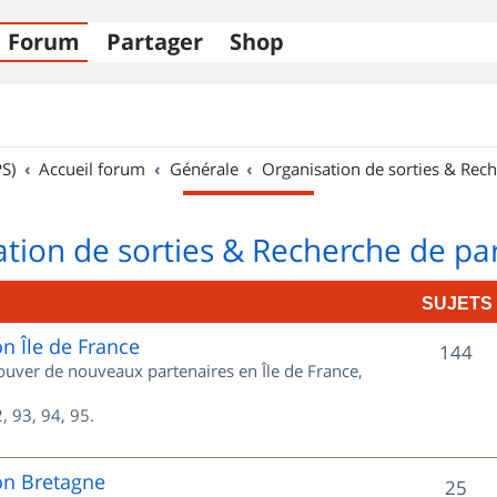
Forum
Partager
Shop
S)
Accueil forum
Générale
Organisation de sorties & Rech
tion de sorties & Recherche de pa
SUJETS
on Île de France
S
144
rouver de nouveaux partenaires en Île de France,
u
, 93, 94, 95.
j
e
on Bretagne
S
25