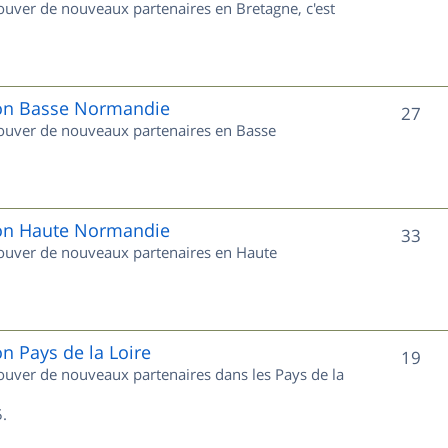
rouver de nouveaux partenaires en Bretagne, c'est
t
u
s
j
e
gion Basse Normandie
S
27
trouver de nouveaux partenaires en Basse
t
u
s
j
e
gion Haute Normandie
S
33
trouver de nouveaux partenaires en Haute
t
u
s
j
e
on Pays de la Loire
S
19
trouver de nouveaux partenaires dans les Pays de la
t
u
s
.
j