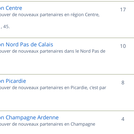
e
on Centre
S
17
trouver de nouveaux partenaires en région Centre,
t
u
s
, 45.
j
e
on Nord Pas de Calais
S
10
trouver de nouveaux partenaires dans le Nord Pas de
t
u
s
j
e
on Picardie
S
8
rouver de nouveaux partenaires en Picardie, c'est par
t
u
s
j
e
gion Champagne Ardenne
S
4
 trouver de nouveaux partenaires en Champagne
t
u