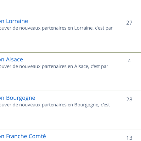
s
j
e
on Lorraine
S
27
rouver de nouveaux partenaires en Lorraine, c'est par
t
u
s
j
e
on Alsace
S
4
rouver de nouveaux partenaires en Alsace, c'est par
t
u
s
j
e
ion Bourgogne
S
28
trouver de nouveaux partenaires en Bourgogne, c'est
t
u
s
j
e
ion Franche Comté
S
13