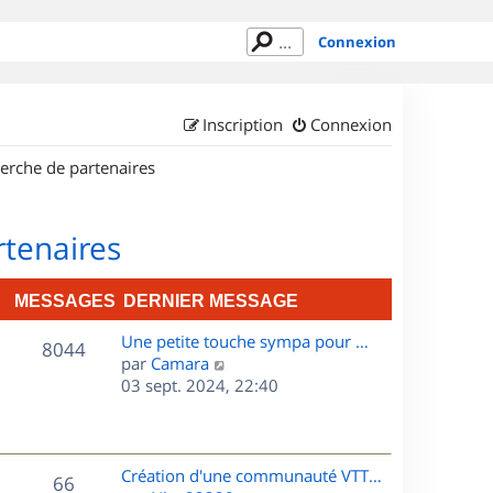
Connexion
Inscription
Connexion
erche de partenaires
rtenaires
MESSAGES
DERNIER MESSAGE
D
Une petite touche sympa pour …
M
8044
e
C
par
Camara
r
o
03 sept. 2024, 22:40
e
n
n
s
i
s
e
u
s
r
l
D
Création d'une communauté VTT…
M
66