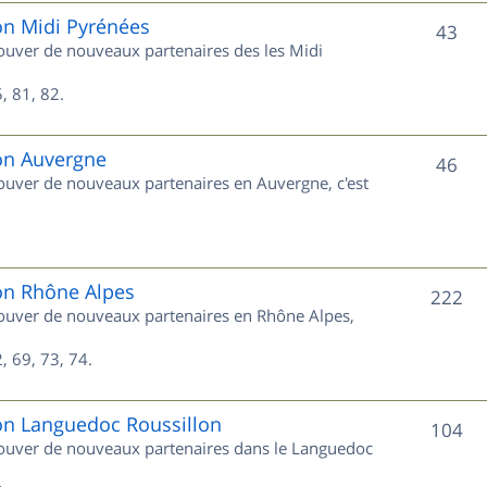
e
on Midi Pyrénées
S
43
trouver de nouveaux partenaires des les Midi
t
u
s
, 81, 82.
j
e
ion Auvergne
S
46
trouver de nouveaux partenaires en Auvergne, c'est
t
u
s
j
e
ion Rhône Alpes
S
222
trouver de nouveaux partenaires en Rhône Alpes,
t
u
s
, 69, 73, 74.
j
e
ion Languedoc Roussillon
S
104
trouver de nouveaux partenaires dans le Languedoc
t
u