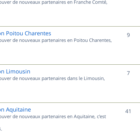
trouver de nouveaux partenaires en Franche Comté,
t
u
s
j
e
on Poitou Charentes
S
9
trouver de nouveaux partenaires en Poitou Charentes,
t
u
s
j
e
ion Limousin
S
7
trouver de nouveaux partenaires dans le Limousin,
t
u
s
j
e
on Aquitaine
S
41
rouver de nouveaux partenaires en Aquitaine, c'est
t
u
s
.
j