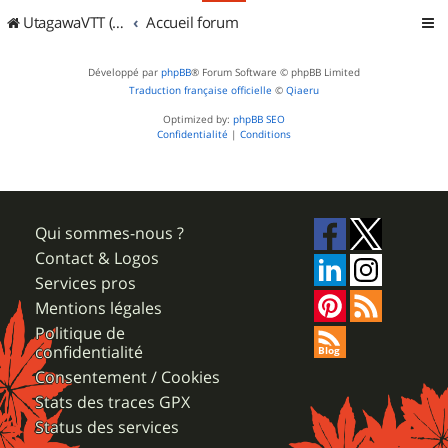
UtagawaVTT (Randos VTT et VTTAE avec traces GPS)
Accueil forum
Développé par
phpBB
® Forum Software © phpBB Limited
Traduction française officielle
©
Qiaeru
Optimized by:
phpBB SEO
Confidentialité
|
Conditions
Qui sommes-nous ?
Contact & Logos
Services pros
Mentions légales
Politique de
confidentialité
Consentement / Cookies
Stats des traces GPX
Status des services