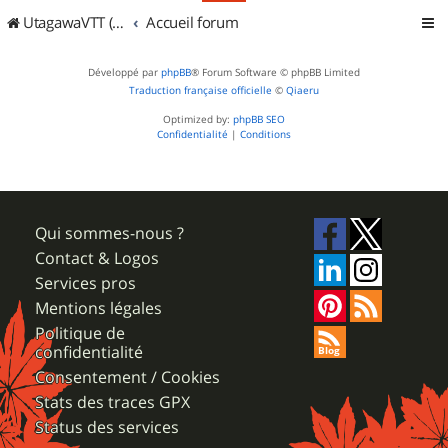
UtagawaVTT (Randos VTT et VTTAE avec traces GPS)
Accueil forum
Développé par
phpBB
® Forum Software © phpBB Limited
Traduction française officielle
©
Qiaeru
Optimized by:
phpBB SEO
Confidentialité
|
Conditions
Qui sommes-nous ?
Contact & Logos
Services pros
Mentions légales
Politique de
confidentialité
Consentement / Cookies
Stats des traces GPX
Status des services