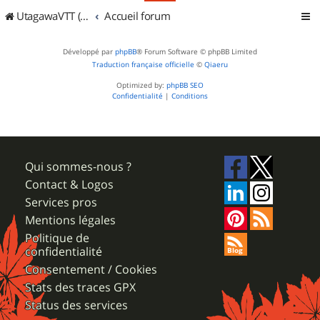
UtagawaVTT (Randos VTT et VTTAE avec traces GPS)
Accueil forum
Développé par
phpBB
® Forum Software © phpBB Limited
Traduction française officielle
©
Qiaeru
Optimized by:
phpBB SEO
Confidentialité
|
Conditions
Qui sommes-nous ?
Contact & Logos
Services pros
Mentions légales
Politique de
confidentialité
Consentement / Cookies
Stats des traces GPX
Status des services