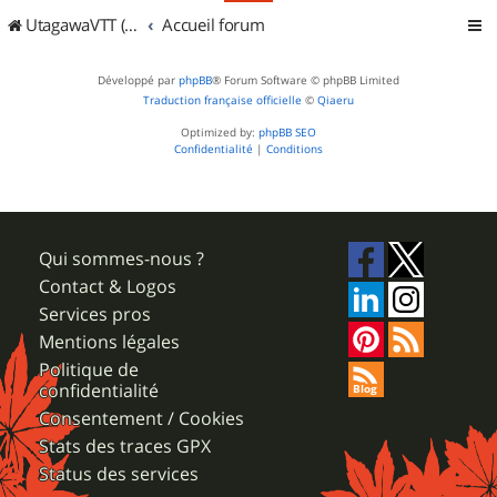
UtagawaVTT (Randos VTT et VTTAE avec traces GPS)
Accueil forum
Développé par
phpBB
® Forum Software © phpBB Limited
Traduction française officielle
©
Qiaeru
Optimized by:
phpBB SEO
Confidentialité
|
Conditions
Qui sommes-nous ?
Contact & Logos
Services pros
Mentions légales
Politique de
confidentialité
Consentement / Cookies
Stats des traces GPX
Status des services