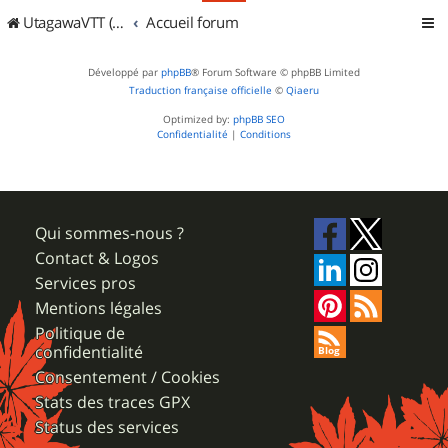
UtagawaVTT (Randos VTT et VTTAE avec traces GPS)
Accueil forum
Développé par
phpBB
® Forum Software © phpBB Limited
Traduction française officielle
©
Qiaeru
Optimized by:
phpBB SEO
Confidentialité
|
Conditions
Qui sommes-nous ?
Contact & Logos
Services pros
Mentions légales
Politique de
confidentialité
Consentement / Cookies
Stats des traces GPX
Status des services