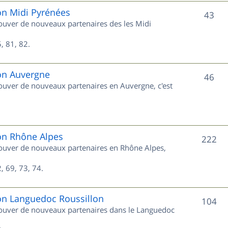
e
on Midi Pyrénées
S
43
trouver de nouveaux partenaires des les Midi
t
u
s
, 81, 82.
j
e
ion Auvergne
S
46
trouver de nouveaux partenaires en Auvergne, c'est
t
u
s
j
e
ion Rhône Alpes
S
222
trouver de nouveaux partenaires en Rhône Alpes,
t
u
s
, 69, 73, 74.
j
e
ion Languedoc Roussillon
S
104
trouver de nouveaux partenaires dans le Languedoc
t
u