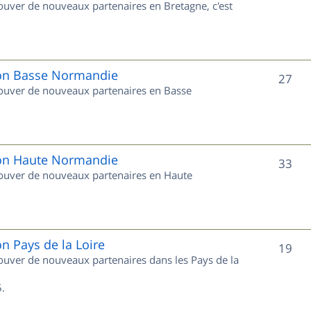
rouver de nouveaux partenaires en Bretagne, c'est
t
u
s
j
e
gion Basse Normandie
S
27
trouver de nouveaux partenaires en Basse
t
u
s
j
e
gion Haute Normandie
S
33
trouver de nouveaux partenaires en Haute
t
u
s
j
e
on Pays de la Loire
S
19
trouver de nouveaux partenaires dans les Pays de la
t
u
s
.
j