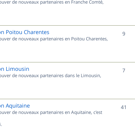
trouver de nouveaux partenaires en Franche Comté,
t
u
s
j
e
on Poitou Charentes
S
9
trouver de nouveaux partenaires en Poitou Charentes,
t
u
s
j
e
ion Limousin
S
7
trouver de nouveaux partenaires dans le Limousin,
t
u
s
j
e
on Aquitaine
S
41
rouver de nouveaux partenaires en Aquitaine, c'est
t
u
s
.
j