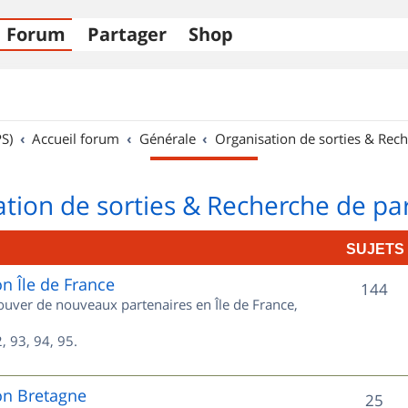
Forum
Partager
Shop
S)
Accueil forum
Générale
Organisation de sorties & Rech
tion de sorties & Recherche de pa
SUJETS
on Île de France
S
144
rouver de nouveaux partenaires en Île de France,
u
, 93, 94, 95.
j
e
on Bretagne
S
25