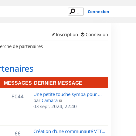
Connexion
Inscription
Connexion
erche de partenaires
rtenaires
MESSAGES
DERNIER MESSAGE
D
Une petite touche sympa pour …
M
8044
e
C
par
Camara
r
o
03 sept. 2024, 22:40
e
n
n
s
i
s
e
u
s
r
l
D
Création d'une communauté VTT…
M
66