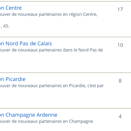
e
on Centre
S
17
trouver de nouveaux partenaires en région Centre,
t
u
s
, 45.
j
e
on Nord Pas de Calais
S
10
trouver de nouveaux partenaires dans le Nord Pas de
t
u
s
j
e
on Picardie
S
8
rouver de nouveaux partenaires en Picardie, c'est par
t
u
s
j
e
gion Champagne Ardenne
S
4
 trouver de nouveaux partenaires en Champagne
t
u