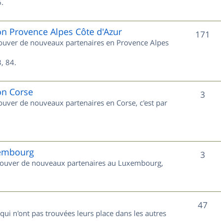
s
.
j
e
on Provence Alpes Côte d'Azur
S
171
trouver de nouveaux partenaires en Provence Alpes
t
u
s
, 84.
j
e
on Corse
S
3
rouver de nouveaux partenaires en Corse, c'est par
t
u
s
j
e
xembourg
S
3
 trouver de nouveaux partenaires au Luxembourg,
t
u
s
j
S
47
e
 qui n'ont pas trouvées leurs place dans les autres