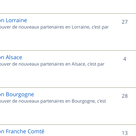
s
j
e
on Lorraine
S
27
rouver de nouveaux partenaires en Lorraine, c'est par
t
u
s
j
e
on Alsace
S
4
rouver de nouveaux partenaires en Alsace, c'est par
t
u
s
j
e
ion Bourgogne
S
28
trouver de nouveaux partenaires en Bourgogne, c'est
t
u
s
j
e
ion Franche Comté
S
13