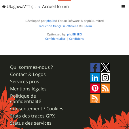
UtagawaVTT (Randos VTT et VTTAE avec traces GPS)
Accueil forum
Développé par
phpBB
® Forum Software © phpBB Limited
Traduction française officielle
©
Qiaeru
Optimized by:
phpBB SEO
Confidentialité
|
Conditions
Qui sommes-nous ?
Contact & Logos
Services pros
Mentions légales
Politique de
confidentialité
Consentement / Cookies
Stats des traces GPX
Status des services