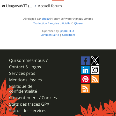
UtagawaVTT (Randos VTT et VTTAE avec traces GPS)
Accueil forum
Développé par
phpBB
® Forum Software © phpBB Limited
Traduction française officielle
©
Qiaeru
Optimized by:
phpBB SEO
Confidentialité
|
Conditions
Qui sommes-nous ?
Contact & Logos
Services pros
Mentions légales
Politique de
confidentialité
Consentement / Cookies
Stats des traces GPX
Status des services