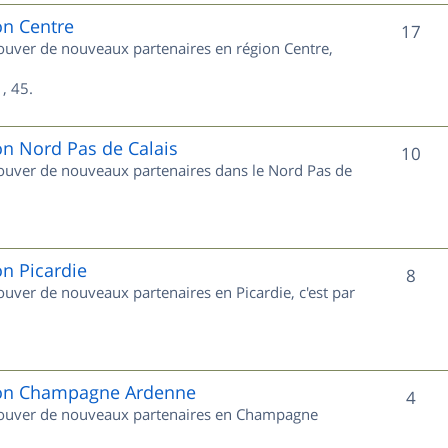
e
on Centre
S
17
trouver de nouveaux partenaires en région Centre,
t
u
s
, 45.
j
e
on Nord Pas de Calais
S
10
trouver de nouveaux partenaires dans le Nord Pas de
t
u
s
j
e
on Picardie
S
8
rouver de nouveaux partenaires en Picardie, c'est par
t
u
s
j
e
gion Champagne Ardenne
S
4
 trouver de nouveaux partenaires en Champagne
t
u