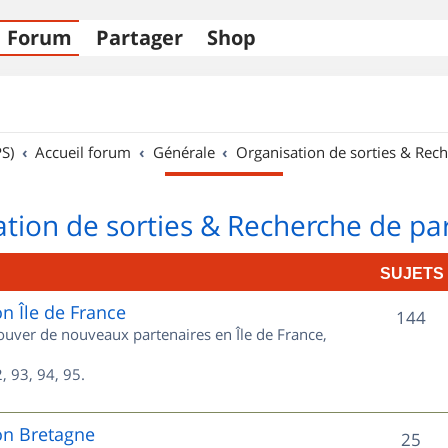
Forum
Partager
Shop
S)
Accueil forum
Générale
Organisation de sorties & Rech
tion de sorties & Recherche de pa
SUJETS
on Île de France
S
144
rouver de nouveaux partenaires en Île de France,
u
, 93, 94, 95.
j
e
on Bretagne
S
25