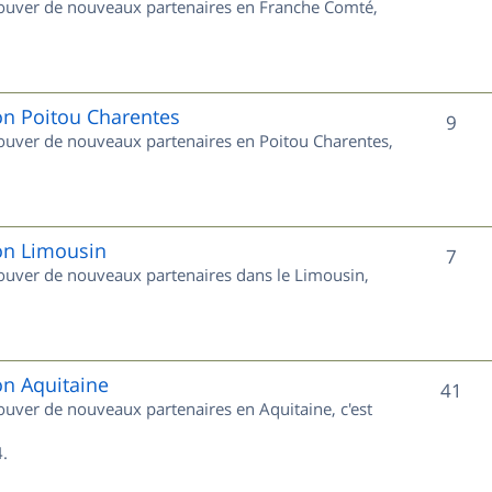
trouver de nouveaux partenaires en Franche Comté,
t
u
s
j
e
on Poitou Charentes
S
9
trouver de nouveaux partenaires en Poitou Charentes,
t
u
s
j
e
ion Limousin
S
7
trouver de nouveaux partenaires dans le Limousin,
t
u
s
j
e
on Aquitaine
S
41
rouver de nouveaux partenaires en Aquitaine, c'est
t
u
s
.
j