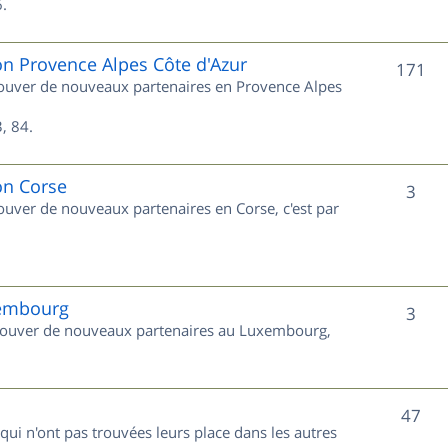
s
.
j
e
on Provence Alpes Côte d'Azur
S
171
trouver de nouveaux partenaires en Provence Alpes
t
u
s
, 84.
j
e
on Corse
S
3
rouver de nouveaux partenaires en Corse, c'est par
t
u
s
j
e
xembourg
S
3
 trouver de nouveaux partenaires au Luxembourg,
t
u
s
j
S
47
e
 qui n'ont pas trouvées leurs place dans les autres