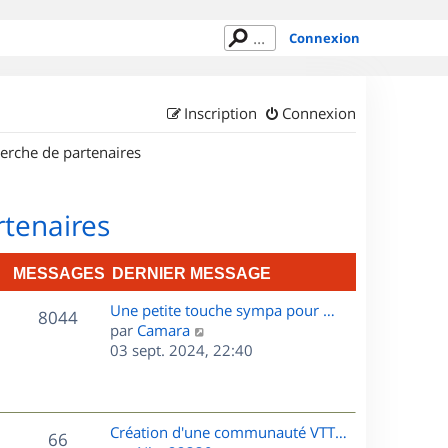
Connexion
Inscription
Connexion
erche de partenaires
rtenaires
MESSAGES
DERNIER MESSAGE
D
Une petite touche sympa pour …
M
8044
e
C
par
Camara
r
o
03 sept. 2024, 22:40
e
n
n
s
i
s
e
u
s
r
l
D
Création d'une communauté VTT…
M
66