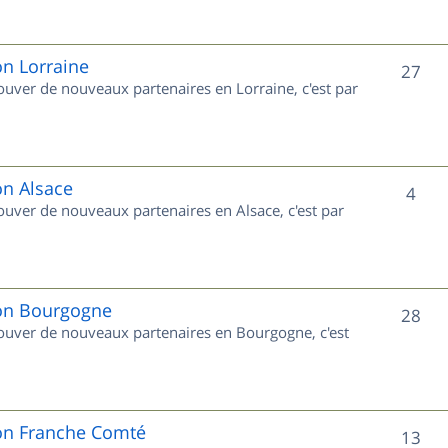
s
j
e
on Lorraine
S
27
rouver de nouveaux partenaires en Lorraine, c'est par
t
u
s
j
e
on Alsace
S
4
rouver de nouveaux partenaires en Alsace, c'est par
t
u
s
j
e
ion Bourgogne
S
28
trouver de nouveaux partenaires en Bourgogne, c'est
t
u
s
j
e
ion Franche Comté
S
13