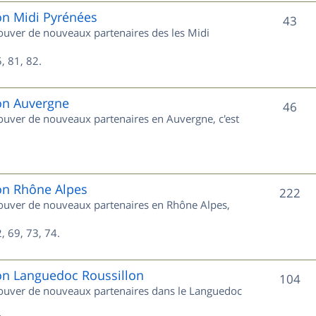
e
on Midi Pyrénées
S
43
trouver de nouveaux partenaires des les Midi
t
u
s
, 81, 82.
j
e
ion Auvergne
S
46
trouver de nouveaux partenaires en Auvergne, c'est
t
u
s
j
e
ion Rhône Alpes
S
222
trouver de nouveaux partenaires en Rhône Alpes,
t
u
s
, 69, 73, 74.
j
e
ion Languedoc Roussillon
S
104
trouver de nouveaux partenaires dans le Languedoc
t
u