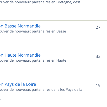
rouver de nouveaux partenaires en Bretagne, c'est
t
u
s
j
e
gion Basse Normandie
S
27
trouver de nouveaux partenaires en Basse
t
u
s
j
e
gion Haute Normandie
S
33
trouver de nouveaux partenaires en Haute
t
u
s
j
e
on Pays de la Loire
S
19
trouver de nouveaux partenaires dans les Pays de la
t
u
s
.
j