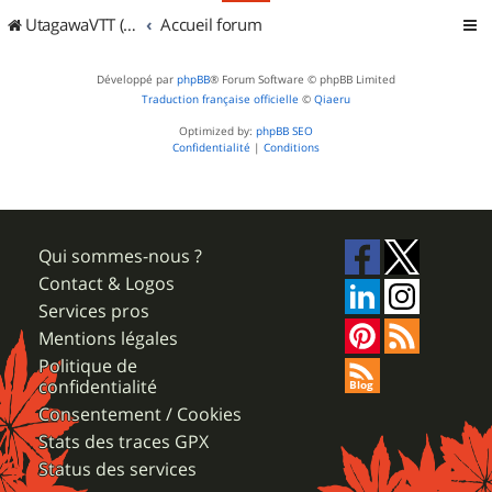
UtagawaVTT (Randos VTT et VTTAE avec traces GPS)
Accueil forum
Développé par
phpBB
® Forum Software © phpBB Limited
Traduction française officielle
©
Qiaeru
Optimized by:
phpBB SEO
Confidentialité
|
Conditions
Qui sommes-nous ?
Contact & Logos
Services pros
Mentions légales
Politique de
confidentialité
Consentement / Cookies
Stats des traces GPX
Status des services