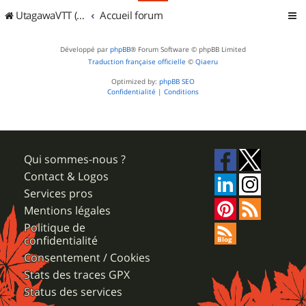
UtagawaVTT (Randos VTT et VTTAE avec traces GPS)
Accueil forum
Développé par
phpBB
® Forum Software © phpBB Limited
Traduction française officielle
©
Qiaeru
Optimized by:
phpBB SEO
Confidentialité
|
Conditions
Qui sommes-nous ?
Contact & Logos
Services pros
Mentions légales
Politique de
confidentialité
Consentement / Cookies
Stats des traces GPX
Status des services