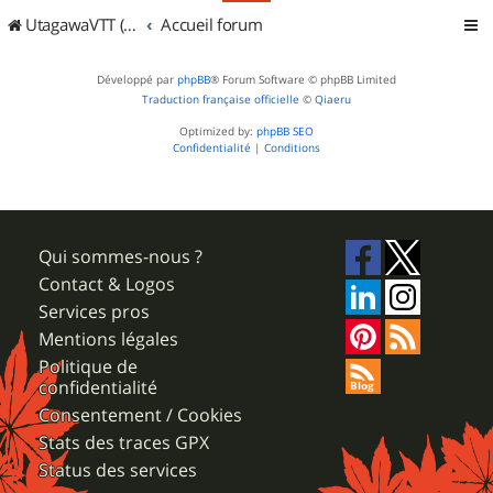
UtagawaVTT (Randos VTT et VTTAE avec traces GPS)
Accueil forum
Développé par
phpBB
® Forum Software © phpBB Limited
Traduction française officielle
©
Qiaeru
Optimized by:
phpBB SEO
Confidentialité
|
Conditions
Qui sommes-nous ?
Contact & Logos
Services pros
Mentions légales
Politique de
confidentialité
Consentement / Cookies
Stats des traces GPX
Status des services