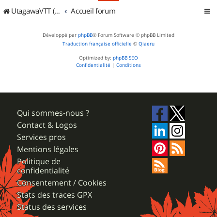
UtagawaVTT (Randos VTT et VTTAE avec traces GPS)
Accueil forum
Développé par
phpBB
® Forum Software © phpBB Limited
Traduction française officielle
©
Qiaeru
Optimized by:
phpBB SEO
Confidentialité
|
Conditions
Qui sommes-nous ?
Contact & Logos
Services pros
Mentions légales
Politique de
confidentialité
Consentement / Cookies
Stats des traces GPX
Status des services