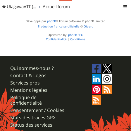
UtagawaVTT (Randos VTT et VTTAE avec traces GPS)
Accueil forum
Développé par
phpBB
® Forum Software © phpBB Limited
Traduction française officielle
©
Qiaeru
Optimized by:
phpBB SEO
Confidentialité
|
Conditions
Qui sommes-nous ?
Contact & Logos
Services pros
Mentions légales
Politique de
confidentialité
Consentement / Cookies
Stats des traces GPX
Status des services