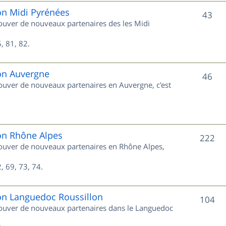
e
on Midi Pyrénées
S
43
trouver de nouveaux partenaires des les Midi
t
u
s
, 81, 82.
j
e
ion Auvergne
S
46
trouver de nouveaux partenaires en Auvergne, c'est
t
u
s
j
e
ion Rhône Alpes
S
222
trouver de nouveaux partenaires en Rhône Alpes,
t
u
s
, 69, 73, 74.
j
e
ion Languedoc Roussillon
S
104
trouver de nouveaux partenaires dans le Languedoc
t
u