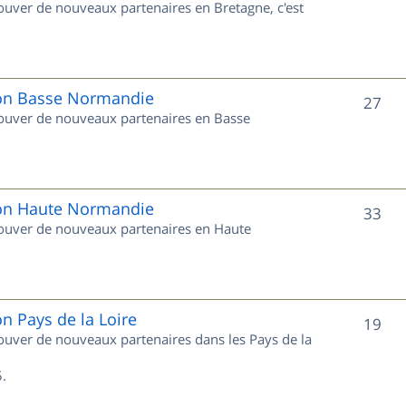
rouver de nouveaux partenaires en Bretagne, c'est
t
u
s
j
e
gion Basse Normandie
S
27
trouver de nouveaux partenaires en Basse
t
u
s
j
e
gion Haute Normandie
S
33
trouver de nouveaux partenaires en Haute
t
u
s
j
e
on Pays de la Loire
S
19
trouver de nouveaux partenaires dans les Pays de la
t
u
s
.
j