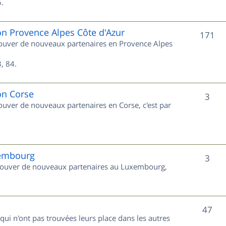
s
.
j
e
on Provence Alpes Côte d'Azur
S
171
trouver de nouveaux partenaires en Provence Alpes
t
u
s
, 84.
j
e
on Corse
S
3
rouver de nouveaux partenaires en Corse, c'est par
t
u
s
j
e
xembourg
S
3
 trouver de nouveaux partenaires au Luxembourg,
t
u
s
j
S
47
e
 qui n'ont pas trouvées leurs place dans les autres