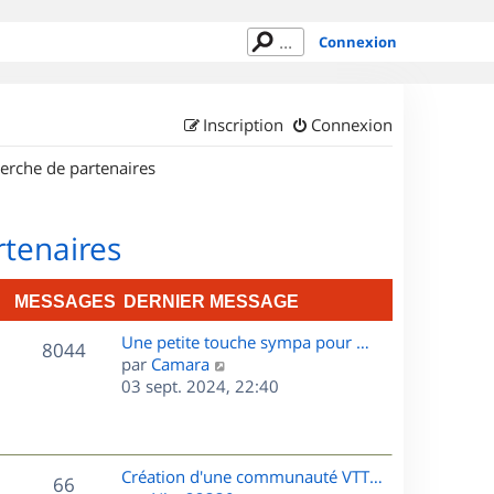
Connexion
Inscription
Connexion
erche de partenaires
rtenaires
MESSAGES
DERNIER MESSAGE
D
Une petite touche sympa pour …
M
8044
e
C
par
Camara
r
o
03 sept. 2024, 22:40
e
n
n
s
i
s
e
u
s
r
l
D
Création d'une communauté VTT…
M
66