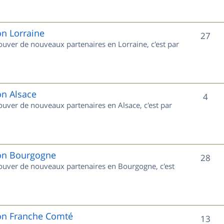
s
j
e
on Lorraine
S
27
rouver de nouveaux partenaires en Lorraine, c'est par
t
u
s
j
e
on Alsace
S
4
rouver de nouveaux partenaires en Alsace, c'est par
t
u
s
j
e
ion Bourgogne
S
28
trouver de nouveaux partenaires en Bourgogne, c'est
t
u
s
j
e
ion Franche Comté
S
13