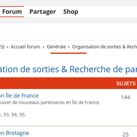
Forum
Partager
Shop
S)
Accueil forum
Générale
Organisation de sorties & Rech
tion de sorties & Recherche de pa
SUJETS
on Île de France
S
144
rouver de nouveaux partenaires en Île de France,
u
, 93, 94, 95.
j
e
on Bretagne
S
25