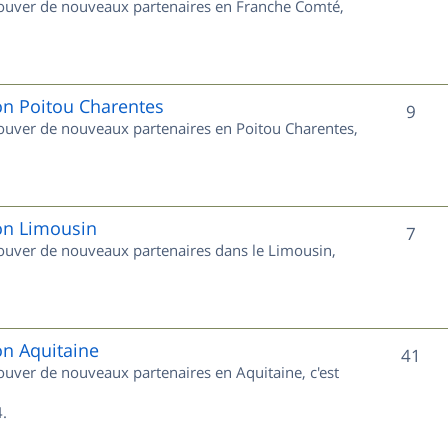
trouver de nouveaux partenaires en Franche Comté,
t
u
s
j
e
on Poitou Charentes
S
9
trouver de nouveaux partenaires en Poitou Charentes,
t
u
s
j
e
ion Limousin
S
7
trouver de nouveaux partenaires dans le Limousin,
t
u
s
j
e
on Aquitaine
S
41
rouver de nouveaux partenaires en Aquitaine, c'est
t
u
s
.
j