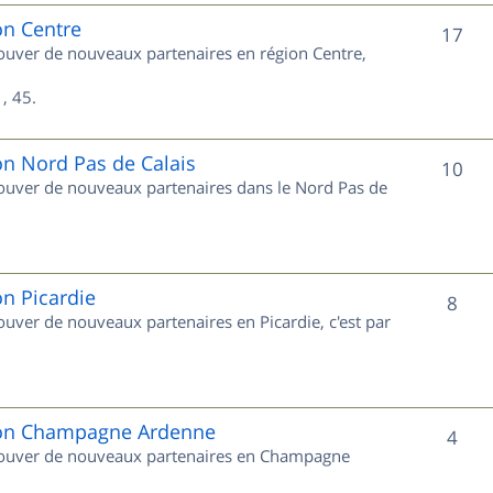
e
on Centre
S
17
trouver de nouveaux partenaires en région Centre,
t
u
s
, 45.
j
e
on Nord Pas de Calais
S
10
trouver de nouveaux partenaires dans le Nord Pas de
t
u
s
j
e
on Picardie
S
8
rouver de nouveaux partenaires en Picardie, c'est par
t
u
s
j
e
gion Champagne Ardenne
S
4
 trouver de nouveaux partenaires en Champagne
t
u