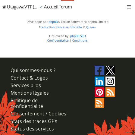
UtagawaVTT (Randos VTT et VTTAE avec traces GPS)
Accueil forum
Développé par
phpBB
® Forum Software © phpBB Limited
Traduction française officielle
©
Qiaeru
Optimized by:
phpBB SEO
Confidentialité
|
Conditions
Qui sommes-nous ?
Contact & Logos
Services pros
Mentions légales
Politique de
confidentialité
Consentement / Cookies
Stats des traces GPX
Status des services