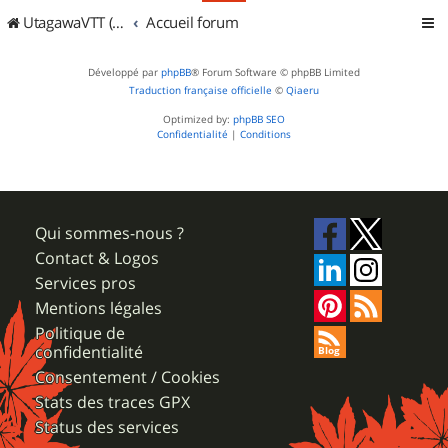
UtagawaVTT (Randos VTT et VTTAE avec traces GPS)
Accueil forum
Développé par
phpBB
® Forum Software © phpBB Limited
Traduction française officielle
©
Qiaeru
Optimized by:
phpBB SEO
Confidentialité
|
Conditions
Qui sommes-nous ?
Contact & Logos
Services pros
Mentions légales
Politique de
confidentialité
Consentement / Cookies
Stats des traces GPX
Status des services