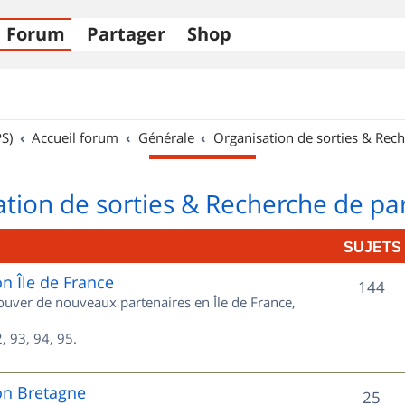
Forum
Partager
Shop
S)
Accueil forum
Générale
Organisation de sorties & Rech
tion de sorties & Recherche de pa
SUJETS
on Île de France
S
144
rouver de nouveaux partenaires en Île de France,
u
, 93, 94, 95.
j
e
on Bretagne
S
25