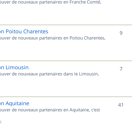
trouver de nouveaux partenaires en Franche Comté,
t
u
s
j
e
on Poitou Charentes
S
9
trouver de nouveaux partenaires en Poitou Charentes,
t
u
s
j
e
ion Limousin
S
7
trouver de nouveaux partenaires dans le Limousin,
t
u
s
j
e
on Aquitaine
S
41
rouver de nouveaux partenaires en Aquitaine, c'est
t
u
s
.
j