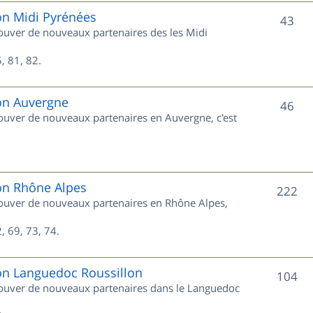
e
on Midi Pyrénées
S
43
trouver de nouveaux partenaires des les Midi
t
u
s
, 81, 82.
j
e
ion Auvergne
S
46
trouver de nouveaux partenaires en Auvergne, c'est
t
u
s
j
e
ion Rhône Alpes
S
222
trouver de nouveaux partenaires en Rhône Alpes,
t
u
s
, 69, 73, 74.
j
e
ion Languedoc Roussillon
S
104
trouver de nouveaux partenaires dans le Languedoc
t
u