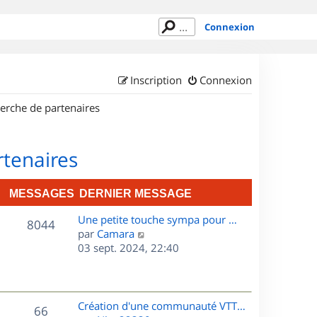
Connexion
Inscription
Connexion
erche de partenaires
rtenaires
MESSAGES
DERNIER MESSAGE
D
Une petite touche sympa pour …
M
8044
e
C
par
Camara
r
o
03 sept. 2024, 22:40
e
n
n
s
i
s
e
u
s
r
l
D
Création d'une communauté VTT…
M
66