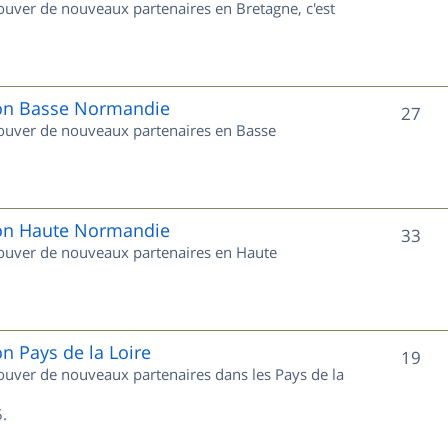
rouver de nouveaux partenaires en Bretagne, c'est
t
u
s
j
e
gion Basse Normandie
S
27
trouver de nouveaux partenaires en Basse
t
u
s
j
e
gion Haute Normandie
S
33
trouver de nouveaux partenaires en Haute
t
u
s
j
e
on Pays de la Loire
S
19
trouver de nouveaux partenaires dans les Pays de la
t
u
s
.
j