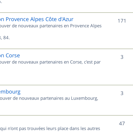
s
.
j
e
on Provence Alpes Côte d'Azur
S
171
trouver de nouveaux partenaires en Provence Alpes
t
u
s
, 84.
j
e
on Corse
S
3
rouver de nouveaux partenaires en Corse, c'est par
t
u
s
j
e
xembourg
S
3
 trouver de nouveaux partenaires au Luxembourg,
t
u
s
j
S
47
e
 qui n'ont pas trouvées leurs place dans les autres