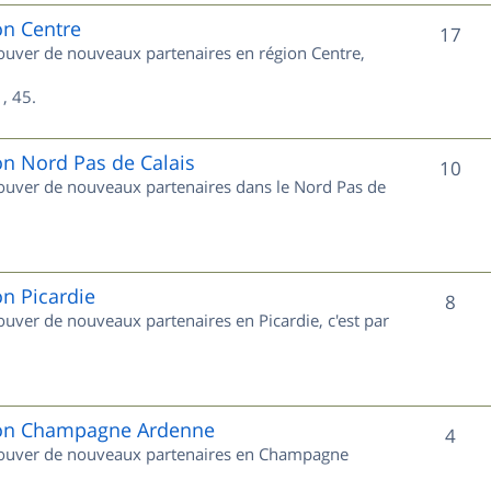
e
on Centre
S
17
trouver de nouveaux partenaires en région Centre,
t
u
s
, 45.
j
e
on Nord Pas de Calais
S
10
trouver de nouveaux partenaires dans le Nord Pas de
t
u
s
j
e
on Picardie
S
8
rouver de nouveaux partenaires en Picardie, c'est par
t
u
s
j
e
gion Champagne Ardenne
S
4
 trouver de nouveaux partenaires en Champagne
t
u