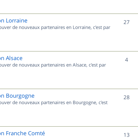
s
j
e
on Lorraine
S
27
rouver de nouveaux partenaires en Lorraine, c'est par
t
u
s
j
e
on Alsace
S
4
rouver de nouveaux partenaires en Alsace, c'est par
t
u
s
j
e
ion Bourgogne
S
28
trouver de nouveaux partenaires en Bourgogne, c'est
t
u
s
j
e
ion Franche Comté
S
13