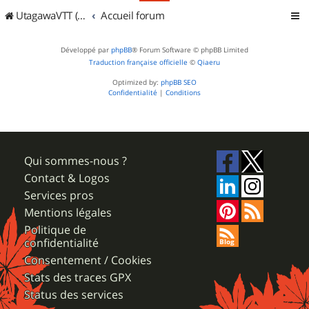
UtagawaVTT (Randos VTT et VTTAE avec traces GPS)
Accueil forum
Développé par
phpBB
® Forum Software © phpBB Limited
Traduction française officielle
©
Qiaeru
Optimized by:
phpBB SEO
Confidentialité
|
Conditions
Qui sommes-nous ?
Contact & Logos
Services pros
Mentions légales
Politique de
confidentialité
Consentement / Cookies
Stats des traces GPX
Status des services