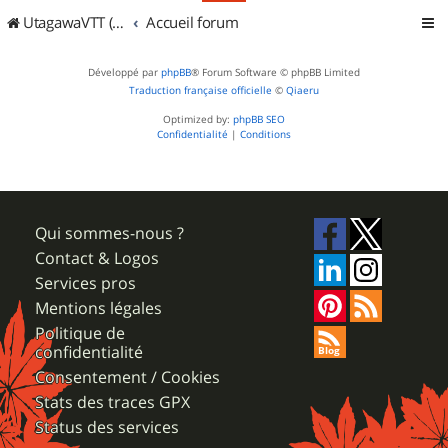
UtagawaVTT (Randos VTT et VTTAE avec traces GPS)
Accueil forum
Développé par
phpBB
® Forum Software © phpBB Limited
Traduction française officielle
©
Qiaeru
Optimized by:
phpBB SEO
Confidentialité
|
Conditions
Qui sommes-nous ?
Contact & Logos
Services pros
Mentions légales
Politique de
confidentialité
Consentement / Cookies
Stats des traces GPX
Status des services