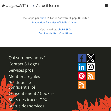
UtagawaVTT (Randos VTT et VTTAE avec traces GPS)
Accueil forum
Développé par
phpBB
® Forum Software © phpBB Limited
Traduction française officielle
©
Qiaeru
Optimized by:
phpBB SEO
Confidentialité
|
Conditions
Qui sommes-nous ?
Contact & Logos
Services pros
Mentions légales
Politique de
confidentialité
Consentement / Cookies
Stats des traces GPX
Status des services