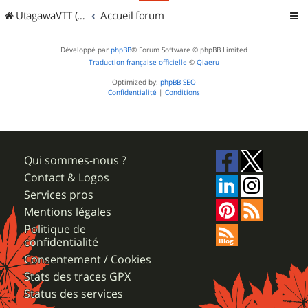
UtagawaVTT (Randos VTT et VTTAE avec traces GPS)
Accueil forum
Développé par
phpBB
® Forum Software © phpBB Limited
Traduction française officielle
©
Qiaeru
Optimized by:
phpBB SEO
Confidentialité
|
Conditions
Qui sommes-nous ?
Contact & Logos
Services pros
Mentions légales
Politique de
confidentialité
Consentement / Cookies
Stats des traces GPX
Status des services