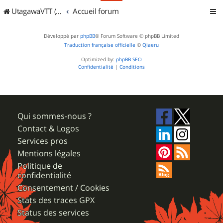
UtagawaVTT (Randos VTT et VTTAE avec traces GPS)
Accueil forum
Développé par
phpBB
® Forum Software © phpBB Limited
Traduction française officielle
©
Qiaeru
Optimized by:
phpBB SEO
Confidentialité
|
Conditions
Qui sommes-nous ?
Contact & Logos
Services pros
Mentions légales
Politique de
confidentialité
Consentement / Cookies
Stats des traces GPX
Status des services